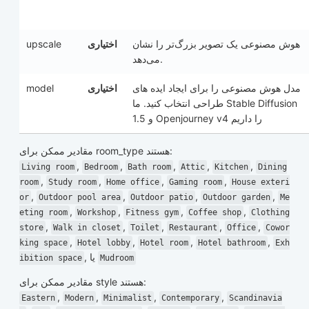
upscale
اختیاری
هوش مصنوعی یک تصویر بزرگ‌تر را نشان
می‌دهد.
model
اختیاری
مدل هوش مصنوعی را برای ایجاد ایده های
طراحی انتخاب کنید. ما Stable Diffusion
1.5 و Openjourney v4 را داریم
مقادیر ممکن برای
room_type
هستند:
,
,
,
,
,
Living room
Bedroom
Bath room
Attic
Kitchen
Dining
,
,
,
,
room
Study room
Home office
Gaming room
House exteri
,
,
,
,
or
Outdoor pool area
Outdoor patio
Outdoor garden
Me
,
,
,
,
eting room
Workshop
Fitness gym
Coffee shop
Clothing
,
,
,
,
,
store
Walk in closet
Toilet
Restaurant
Office
Cowor
,
,
,
,
king space
Hotel lobby
Hotel room
Hotel bathroom
Exh
, یا
ibition space
Mudroom
مقادیر ممکن برای
style
هستند:
,
,
,
,
Eastern
Modern
Minimalist
Contemporary
Scandinavia