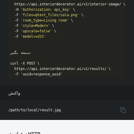
  https://api.interiordecorator.ai/v1/interior-image/ \

  -H 
'Authorization: api_key'
 \

  -F 
'files=@test_files/sala.png'
 \

  -F 
'room_type=Living room'
 \

  -F 
'style=Modern'
 \

  -F 
'upscale=false'
 \

  -F 
'model=sd15'
نتیجه بگیر

curl -X POST \

  https://api.interiordecorator.ai/v1/results/ \

  -F 
'uuid=response_uuid'
واکنش
درخواست HTTP