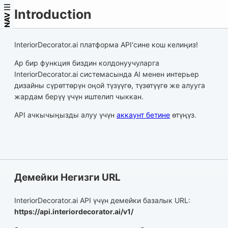
Introduction
NAV
InteriorDecorator.ai платформа API'сине кош келиңиз!
Ар бир функция биздин колдонуучуларга
InteriorDecorator.ai системасында AI менен интерьер
дизайны сүрөттөрүн оңой түзүүгө, түзөтүүгө же алууга
жардам берүү үчүн иштелип чыккан.
API ачкычыңызды алуу үчүн
аккаунт бетине
өтүңүз.
Демейки Негизги URL
InteriorDecorator.ai API үчүн демейки базалык URL:
https://api.interiordecorator.ai/v1/