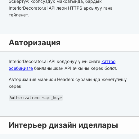
Эскертүү: коопсуздук максатында, бардык
InteriorDecorator.ai API'лери HTTPS аркылуу гана
тейленет.
Авторизация
InteriorDecorator.ai API колдонуу үчүн сизге
каттоо
эсебиңизге
байланышкан API ачкычы керек болот.
Авторизация мааниси Headers сурамында жөнөтүлүшү
керек.
Authorization: <api_key>
Интерьер дизайн идеялары