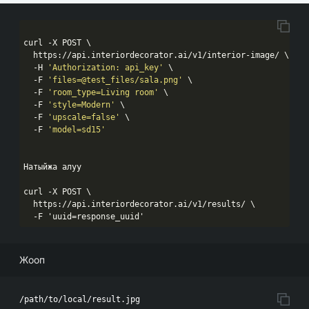
curl -X POST \

  https://api.interiordecorator.ai/v1/interior-image/ \

  -H 
'Authorization: api_key'
 \

  -F 
'files=@test_files/sala.png'
 \

  -F 
'room_type=Living room'
 \

  -F 
'style=Modern'
 \

  -F 
'upscale=false'
 \

  -F 
'model=sd15'
Натыйжа алуу

curl -X POST \

  https://api.interiordecorator.ai/v1/results/ \

  -F 
'uuid=response_uuid'
Жооп