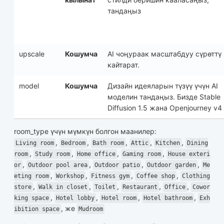
тандаңыз
upscale
Кошумча
AI чоңураак масштабдуу сүрөттү
кайтарат.
model
Кошумча
Дизайн идеяларын түзүү үчүн AI
моделин тандаңыз. Бизде Stable
Diffusion 1.5 жана Openjourney v4
room_type
үчүн мүмкүн болгон маанилер:
,
,
,
,
,
Living room
Bedroom
Bath room
Attic
Kitchen
Dining
,
,
,
,
room
Study room
Home office
Gaming room
House exteri
,
,
,
,
or
Outdoor pool area
Outdoor patio
Outdoor garden
Me
,
,
,
,
eting room
Workshop
Fitness gym
Coffee shop
Clothing
,
,
,
,
,
store
Walk in closet
Toilet
Restaurant
Office
Cowor
,
,
,
,
king space
Hotel lobby
Hotel room
Hotel bathroom
Exh
, же
ibition space
Mudroom