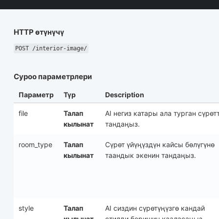
HTTP өтүнүчү
POST /interior-image/
Суроо параметрлери
Параметр
Түр
Description
file
Талап
AI негиз катары ала турган сүрөт
кылынат
тандаңыз.
room_type
Талап
Сүрөт үйүңүздүн кайсы бөлүгүнө
кылынат
таандык экенин тандаңыз.
style
Талап
AI сиздин сүрөтүңүзгө кандай
кылынат
стилди беришин кааласаңыз,