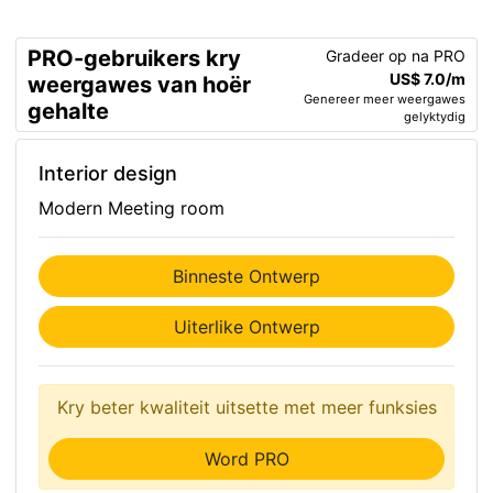
PRO-gebruikers kry
Gradeer op na PRO
US$ 7.0/m
weergawes van hoër
Genereer meer weergawes
gehalte
gelyktydig
Interior design
Modern Meeting room
Binneste Ontwerp
Uiterlike Ontwerp
Kry beter kwaliteit uitsette met meer funksies
Word PRO