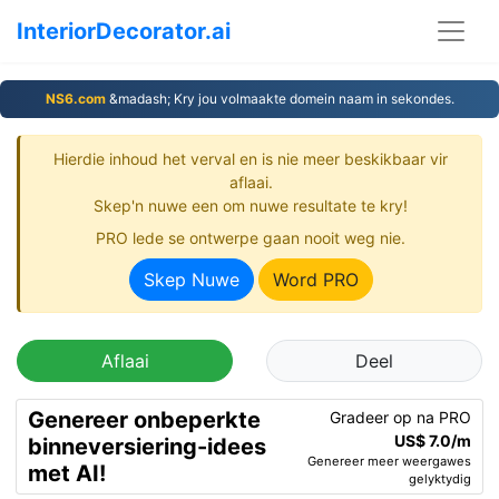
InteriorDecorator.ai
NS6.com
&madash; Kry jou volmaakte domein naam in sekondes.
Hierdie inhoud het verval en is nie meer beskikbaar vir
aflaai.
Skep'n nuwe een om nuwe resultate te kry!
PRO lede se ontwerpe gaan nooit weg nie.
Skep Nuwe
Word PRO
Aflaai
Deel
Genereer onbeperkte
Gradeer op na PRO
US$ 7.0/m
binneversiering-idees
Genereer meer weergawes
met AI!
gelyktydig