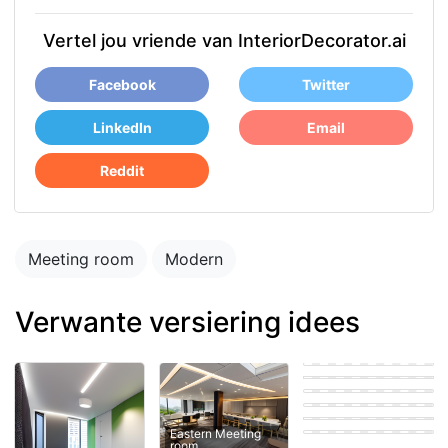
Vertel jou vriende van InteriorDecorator.ai
Facebook
Twitter
LinkedIn
Email
Reddit
Meeting room
Modern
Verwante versiering idees
room
Coastal Meeting
room
Modern Meeting
room
Eastern Meeting
room
Scandinavian
Meeting room
Eastern Meeting
room
Contemporary