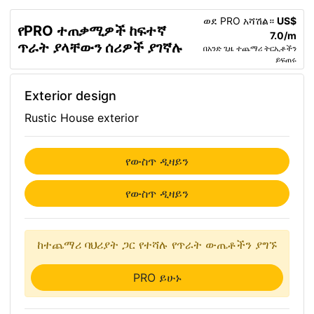
ወደ PRO አሻሽል።
US$
የPRO ተጠቃሚዎች ከፍተኛ
7.0/m
ጥራት ያላቸውን ሰሪዎች ያገኛሉ
በአንድ ጊዜ ተጨማሪ ትርኢቶችን
ይፍጠሩ
Exterior design
Rustic House exterior
የውስጥ ዲዛይን
የውስጥ ዲዛይን
ከተጨማሪ ባህሪያት ጋር የተሻሉ የጥራት ውጤቶችን ያግኙ
PRO ይሁኑ