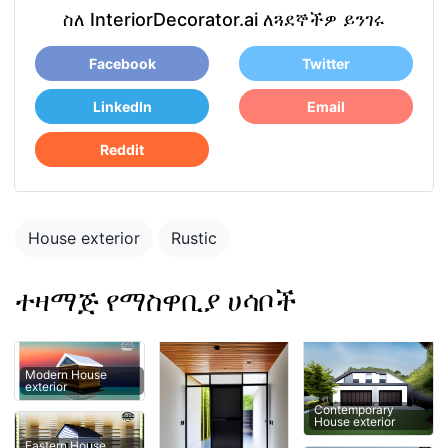
ስለ InteriorDecorator.ai ለጓደኞችዎ ይንገሩ
Facebook
Twitter
LinkedIn
Email
Reddit
House exterior
Rustic
ተዛማጅ የማስዋቢያ ሀሳቦች
Modern House
exterior
Contemporary
House exterior
Eastern House