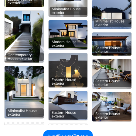
exterior
Minimalist House
exterior
Minimalist House
exterior
Modern House
exterior
Eastern House
exterior
Contemporary
House exterior
Eastern House
Eastern House
exterior
exterior
Minimalist House
Eastern House
Eastern House
exterior
exterior
exterior
ተጨማሪ ሀሳቦችን ጫን