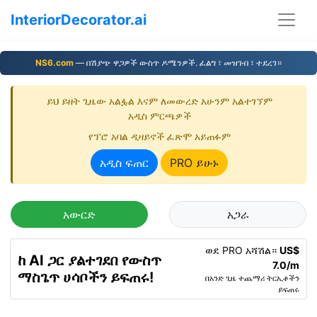
InteriorDecorator.ai
NS6.com
— በሽያጭ ዋጋዎች ውስጥ ዶሜንዎች. ፈልግ ፣ መዝገብ ፣ ተደረገ።
ይህ ይዘት ጊዜው አልፏል እናም ለመውረድ አሁንም አልተገኘም
አዲስ ምርጫዎች
የፕሮ አባል ዲዛይኖች ፈጽሞ አይጠፉም
አዲስ ፍጠር
PRO ይሁኑ
አውርድ
አጋራ
ወደ PRO አሻሽል።
US$
ከ AI ጋር ያልተገደበ የውስጥ
7.0/m
ማስጌጥ ሀሳቦችን ይፍጠሩ!
በአንድ ጊዜ ተጨማሪ ትርኢቶችን
ይፍጠሩ