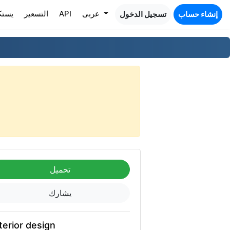
عربى
API
التسعير
يست
إنشاء حساب
تسجيل الدخول
تحميل
يشارك
terior design