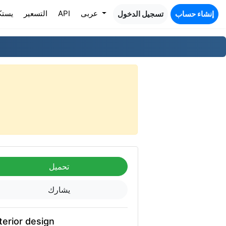
عربى
API
التسعير
يست
إنشاء حساب
تسجيل الدخول
تحميل
يشارك
terior design