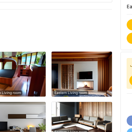
Ea
أ
n Living room
Eastern Living room
Eastern Living room