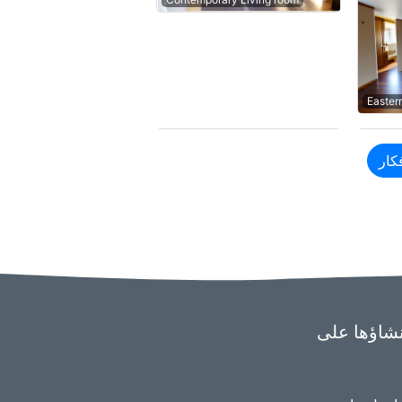
Easter
كار