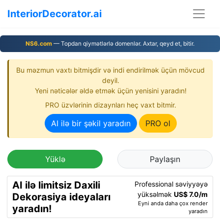
InteriorDecorator.ai
NS6.com
— Topdan qiymətlərlə domenlər. Axtar, qeyd et, bitir.
Bu məzmun vaxtı bitmişdir və indi endirilmək üçün mövcud
deyil.
Yeni nəticələr əldə etmək üçün yenisini yaradın!
PRO üzvlərinin dizaynları heç vaxt bitmir.
AI ilə bir şəkil yaradın
PRO ol
Yüklə
Paylaşın
AI ilə limitsiz Daxili
Professional səviyyəyə
yüksəlmək
US$ 7.0/m
Dekorasiya ideyaları
Eyni anda daha çox render
yaradın!
yaradın