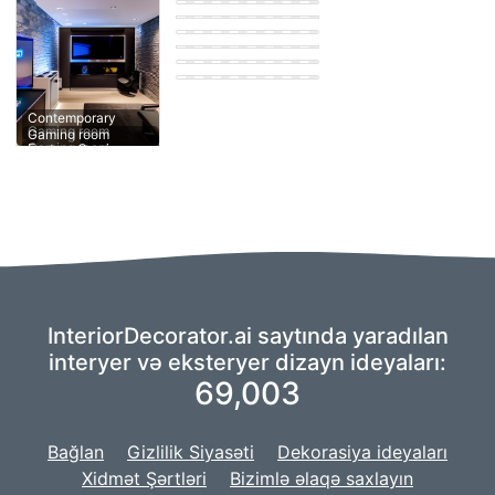
room
Modern Gaming
room
Gaming room
Gaming room
Eastern Gaming
room
Eastern Gaming
room
Contemporary
Contemporary
Gaming room
Gaming room
Gaming room
InteriorDecorator.ai saytında yaradılan
interyer və eksteryer dizayn ideyaları:
69,003
Bağlan
Gizlilik Siyasəti
Dekorasiya ideyaları
Xidmət Şərtləri
Bizimlə əlaqə saxlayın