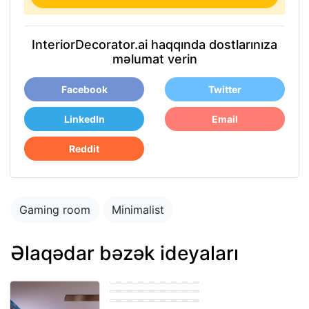
InteriorDecorator.ai haqqında dostlarınıza
məlumat verin
Facebook
Twitter
LinkedIn
Email
Reddit
Gaming room
Minimalist
Əlaqədar bəzək ideyaları
Gaming room
Eastern Gaming
room
Gaming room
Gaming room
Eastern Gaming