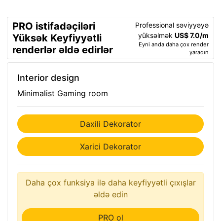
PRO istifadəçiləri
Professional səviyyəyə
yüksəlmək
US$ 7.0/m
Yüksək Keyfiyyətli
Eyni anda daha çox render
renderlər əldə edirlər
yaradın
Interior design
Minimalist Gaming room
Daxili Dekorator
Xarici Dekorator
Daha çox funksiya ilə daha keyfiyyətli çıxışlar
əldə edin
PRO ol