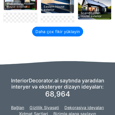
Midcentury modern
Eastern House
House exterior
exterior
Scandinavian
House exterior
Daha çox fikir yükləyin
InteriorDecorator.ai saytında yaradılan
interyer və eksteryer dizayn ideyaları:
68,964
Bağlan
Gizlilik Siyasəti
Dekorasiya ideyaları
Xidmət Şərtləri
Bizimlə əlaqə saxlayın