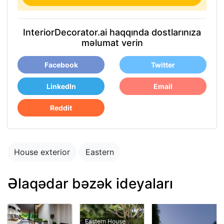
InteriorDecorator.ai haqqında dostlarınıza
məlumat verin
Facebook
Twitter
LinkedIn
Email
Reddit
House exterior
Eastern
Əlaqədar bəzək ideyaları
Eastern House