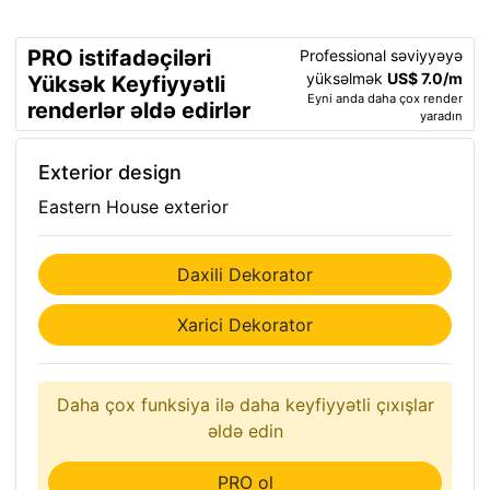
PRO istifadəçiləri
Professional səviyyəyə
yüksəlmək
US$ 7.0/m
Yüksək Keyfiyyətli
Eyni anda daha çox render
renderlər əldə edirlər
yaradın
Exterior design
Eastern House exterior
Daxili Dekorator
Xarici Dekorator
Daha çox funksiya ilə daha keyfiyyətli çıxışlar
əldə edin
PRO ol