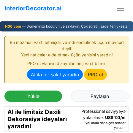
InteriorDecorator.ai
NS6.com
— Domeninizi köçürün və saxlayın. Çox sürətli, sadə, təhlükəsiz.
Bu məzmun vaxtı bitmişdir və indi endirilmək üçün mövcud
deyil.
Yeni nəticələr əldə etmək üçün yenisini yaradın!
PRO üzvlərinin dizaynları heç vaxt bitmir.
AI ilə bir şəkil yaradın
PRO ol
Yüklə
Paylaşın
AI ilə limitsiz Daxili
Professional səviyyəyə
yüksəlmək
US$ 7.0/m
Dekorasiya ideyaları
Eyni anda daha çox render
yaradın!
yaradın