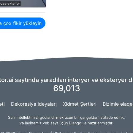
use exterior
 çox fikir yükləyin
or.ai saytında yaradılan interyer və eksteryer d
69,013
əti
Dekorasiya ideyaları
Xidmət Şərtləri
Bizimlə əlaqə
Süni intellektimizi gücləndirmək üçün bir
çəngəldən
istifadə edirik,
və layihəmiz veb sayt üçün
Django
ilə hazırlanmışdır.