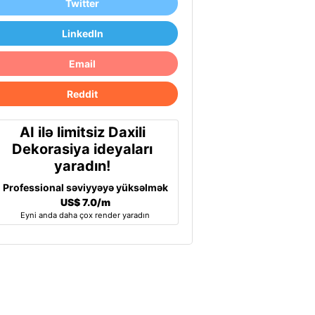
Twitter
LinkedIn
Email
Reddit
AI ilə limitsiz Daxili
Dekorasiya ideyaları
yaradın!
Professional səviyyəyə yüksəlmək
US$ 7.0/m
Eyni anda daha çox render yaradın