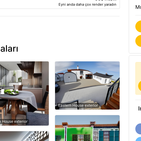
Eyni anda daha çox render yaradın
Mo
aları
Eastern House exterior
n House exterior