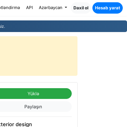
tləndirmə
API
Azərbaycan
Daxil ol
Hesab yarat
iz.
Yüklə
Paylaşın
terior design