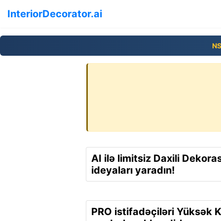
InteriorDecorator.ai
NS
AI ilə limitsiz Daxili Dekora
ideyaları yaradın!
PRO istifadəçiləri Yüksək K