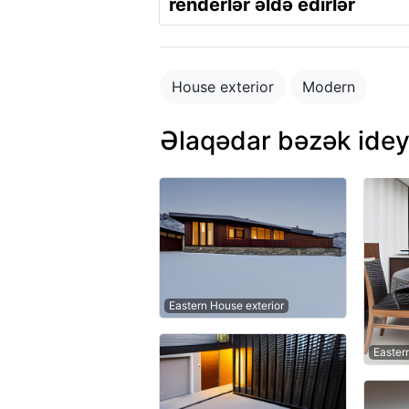
renderlər əldə edirlər
House exterior
Modern
Əlaqədar bəzək idey
Eastern House exterior
Easter