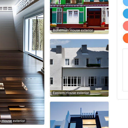
Bohemian House exterior
Eastern House exterior
n House exterior