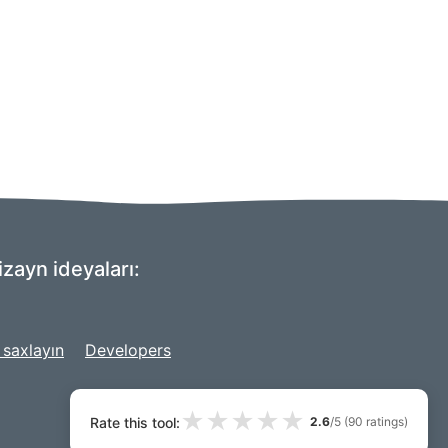
izayn ideyaları:
 saxlayın
Developers
★
★
★
★
★
Rate this tool:
2.6
/5 (
90
ratings)