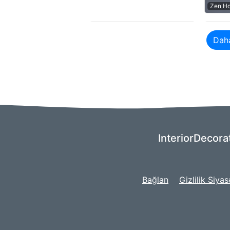
Zen Ho
Daha
InteriorDecorat
Bağlan
Gizlilik Siyas