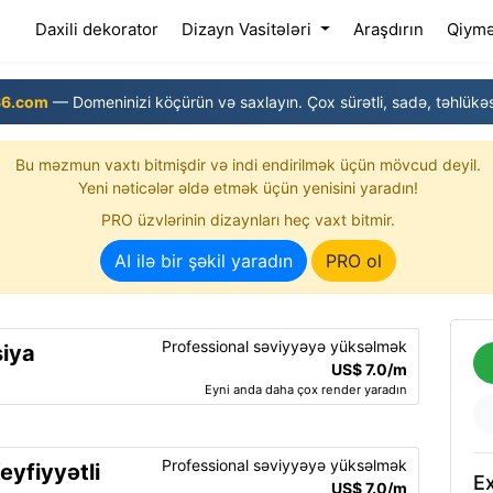
(current)
Daxili dekorator
Dizayn Vasitələri
Araşdırın
Qiymə
6.com
— Domeninizi köçürün və saxlayın. Çox sürətli, sadə, təhlükəs
Bu məzmun vaxtı bitmişdir və indi endirilmək üçün mövcud deyil.
Yeni nəticələr əldə etmək üçün yenisini yaradın!
PRO üzvlərinin dizaynları heç vaxt bitmir.
AI ilə bir şəkil yaradın
PRO ol
Professional səviyyəyə yüksəlmək
siya
US$ 7.0/m
Eyni anda daha çox render yaradın
Professional səviyyəyə yüksəlmək
eyfiyyətli
Ex
US$ 7.0/m