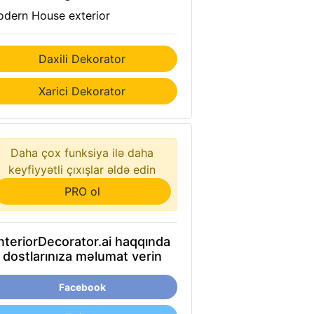
dern House exterior
Daxili Dekorator
Xarici Dekorator
Daha çox funksiya ilə daha
keyfiyyətli çıxışlar əldə edin
PRO ol
InteriorDecorator.ai haqqında
dostlarınıza məlumat verin
Facebook