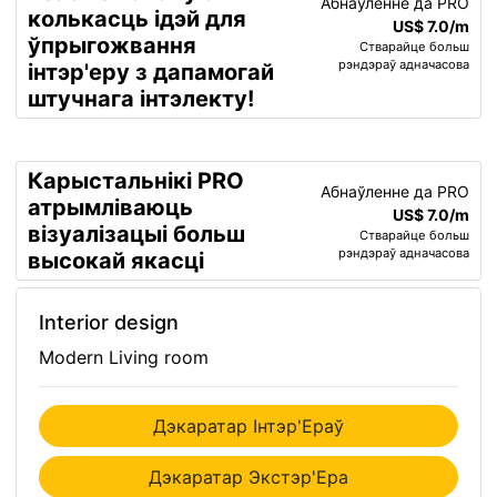
Абнаўленне да PRO
колькасць ідэй для
US$ 7.0/m
ўпрыгожвання
Стварайце больш
рэндэраў адначасова
інтэр'еру з дапамогай
штучнага інтэлекту!
Карыстальнікі PRO
Абнаўленне да PRO
атрымліваюць
US$ 7.0/m
візуалізацыі больш
Стварайце больш
рэндэраў адначасова
высокай якасці
Interior design
Modern Living room
Дэкаратар Інтэр'Ераў
Дэкаратар Экстэр'Ера