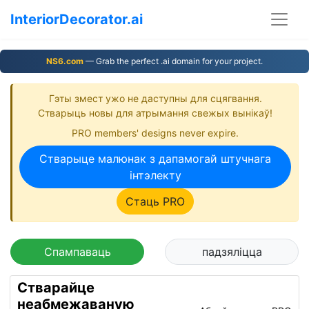
InteriorDecorator.ai
NS6.com
— Grab the perfect .ai domain for your project.
Гэты змест ужо не даступны для сцягвання.
Стварыць новы для атрымання свежых вынікаў!
PRO members' designs never expire.
Стварыце малюнак з дапамогай штучнага
інтэлекту
Стаць PRO
Спампаваць
падзяліцца
Стварайце
неабмежаваную