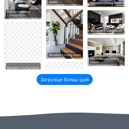
room
Eastern Living room
Contemporary
Living room
Modern Living room
Modern Living room
Neoclassic Living
room
Modern Living room
Загрузіце больш ідэй