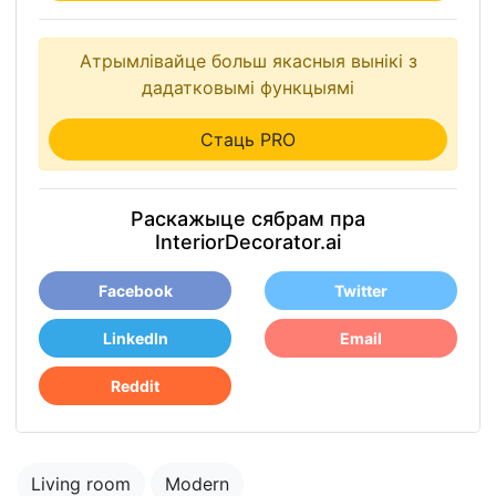
Атрымлівайце больш якасныя вынікі з
дадатковымі функцыямі
Стаць PRO
Раскажыце сябрам пра
InteriorDecorator.ai
Facebook
Twitter
LinkedIn
Email
Reddit
Living room
Modern