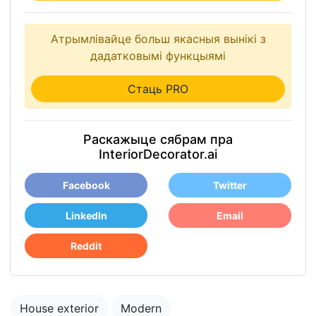
Атрымлівайце больш якасныя вынікі з
дадатковымі функцыямі
Стаць PRO
Раскажыце сябрам пра
InteriorDecorator.ai
Facebook
Twitter
LinkedIn
Email
Reddit
House exterior
Modern