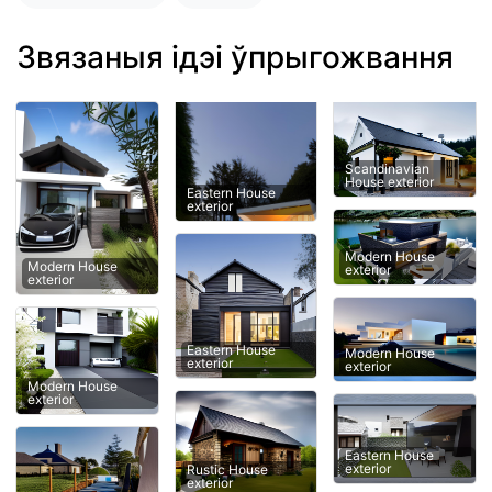
Звязаныя ідэі ўпрыгожвання
Scandinavian
House exterior
Eastern House
exterior
Modern House
Modern House
exterior
exterior
Eastern House
Modern House
exterior
exterior
Modern House
exterior
Eastern House
exterior
Rustic House
exterior