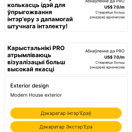
Абнаўленне да PRO
колькасць ідэй для
US$ 7.0/m
ўпрыгожвання
Стварайце больш
рэндэраў адначасова
інтэр'еру з дапамогай
штучнага інтэлекту!
Карыстальнікі PRO
Абнаўленне да PRO
атрымліваюць
US$ 7.0/m
візуалізацыі больш
Стварайце больш
рэндэраў адначасова
высокай якасці
Exterior design
Modern House exterior
Дэкаратар Інтэр'Ераў
Дэкаратар Экстэр'Ера