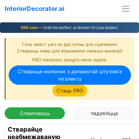
InteriorDecorator.ai
NS6.com
— Grab the perfect .ai domain for your project.
Гэты змест ужо не даступны для сцягвання.
Стварыць новы для атрымання свежых вынікаў!
PRO members' designs never expire.
Стварыце малюнак з дапамогай штучнага
інтэлекту
Стаць PRO
Спампаваць
падзяліцца
Стварайце
неабмежаваную