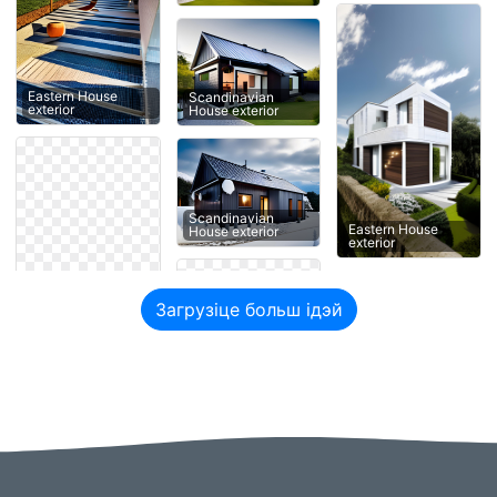
Eastern House
Scandinavian
exterior
House exterior
Scandinavian
Eastern House
House exterior
exterior
Загрузіце больш ідэй