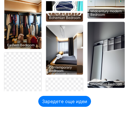
Midcentury modern
Bedroom
Bohemian Bedroom
Eastern Bedroom
Contemporary
Bedroom
Minimalist Bedroom
Заредете още идеи