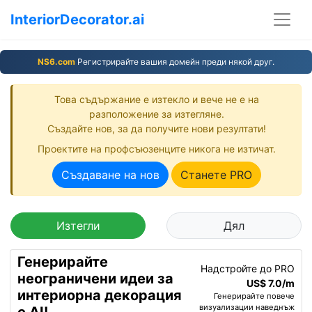
InteriorDecorator.ai
NS6.com
Регистрирайте вашия домейн преди някой друг.
Това съдържание е изтекло и вече не е на
разположение за изтегляне.
Създайте нов, за да получите нови резултати!
Проектите на профсъюзенците никога не изтичат.
Създаване на нов
Станете PRO
Изтегли
Дял
Генерирайте
Надстройте до PRO
неограничени идеи за
US$ 7.0/m
интериорна декорация
Генерирайте повече
визуализации наведнъж