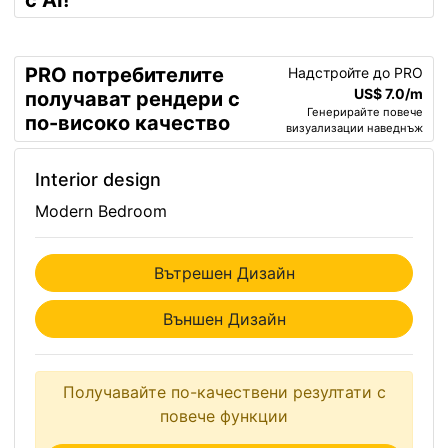
с AI!
PRO потребителите
Надстройте до PRO
US$ 7.0/m
получават рендери с
Генерирайте повече
по-високо качество
визуализации наведнъж
Interior design
Modern Bedroom
Вътрешен Дизайн
Външен Дизайн
Получавайте по-качествени резултати с
повече функции