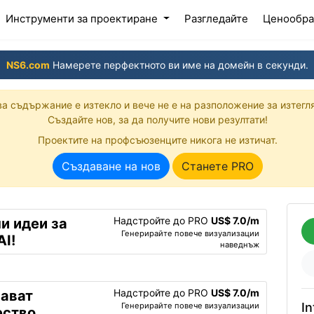
current)
Инструменти за проектиране
Разгледайте
Ценообра
NS6.com
Намерете перфектното ви име на домейн в секунди.
ва съдържание е изтекло и вече не е на разположение за изтегл
Създайте нов, за да получите нови резултати!
Проектите на профсъюзенците никога не изтичат.
Създаване на нов
Станете PRO
Надстройте до PRO
US$ 7.0/m
и идеи за
Генерирайте повече визуализации
AI!
наведнъж
Надстройте до PRO
US$ 7.0/m
чават
In
Генерирайте повече визуализации
ество