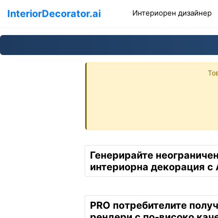
InteriorDecorator.ai
(
Интериорен дизайнер
То
Генерирайте неограничен
интериорна декорация с 
PRO потребителите полу
рендери с по-високо кач