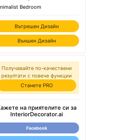
nimalist Bedroom
Вътрешен Дизайн
Външен Дизайн
Получавайте по-качествени
резултати с повече функции
Станете PRO
ажете на приятелите си за
InteriorDecorator.ai
Facebook