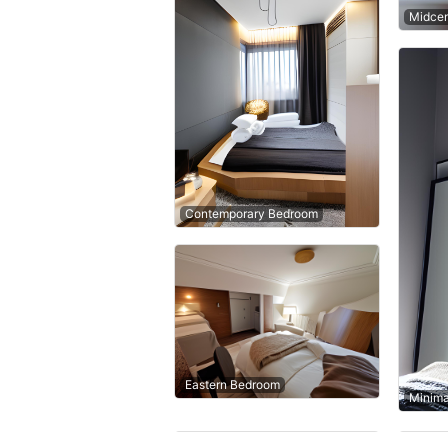
Midce
Contemporary Bedroom
Eastern Bedroom
Minima