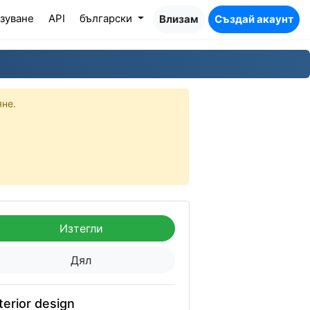
зуване
API
български
Влизам
Създай акаунт
яне.
Изтегли
Дял
terior design