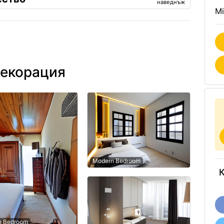
наведнъж
Mi
декорация
Modern Bedroom
К
n Bedroom