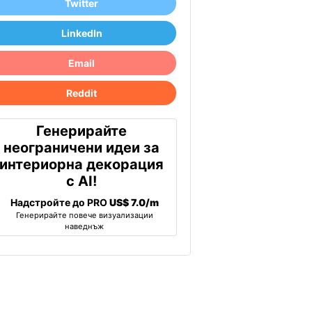
Twitter
LinkedIn
Email
Reddit
Генерирайте
неограничени идеи за
интериорна декорация
с AI!
Надстройте до PRO
US$ 7.0/m
Генерирайте повече визуализации
наведнъж