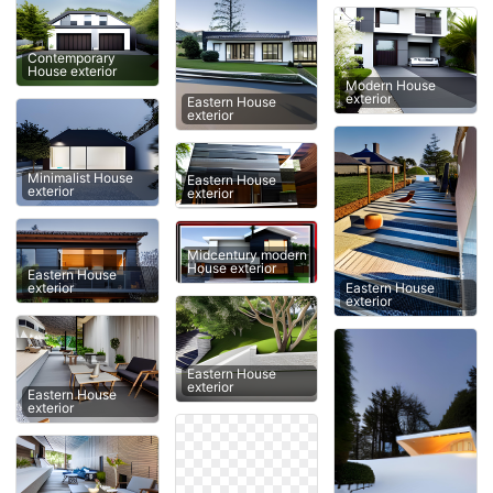
Contemporary
House exterior
Modern House
exterior
Eastern House
exterior
Minimalist House
Eastern House
exterior
exterior
Midcentury modern
House exterior
Eastern House
Eastern House
exterior
exterior
Eastern House
exterior
Eastern House
exterior