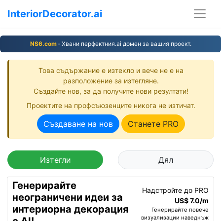
InteriorDecorator.ai
NS6.com
‐ Хвани перфектния.ai домен за вашия проект.
Това съдържание е изтекло и вече не е на
разположение за изтегляне.
Създайте нов, за да получите нови резултати!
Проектите на профсъюзенците никога не изтичат.
Създаване на нов
Станете PRO
Изтегли
Дял
Генерирайте
Надстройте до PRO
неограничени идеи за
US$ 7.0/m
интериорна декорация
Генерирайте повече
визуализации наведнъж