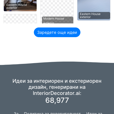
Eastern House
exterior
Eastern House
exterior
Modern House
exterior
Заредете още идеи
Идеи за интериорен и екстериорен
дизайн, генерирани на
InteriorDecorator.ai:
68,977
За
Политика за поверителност
Идеи за