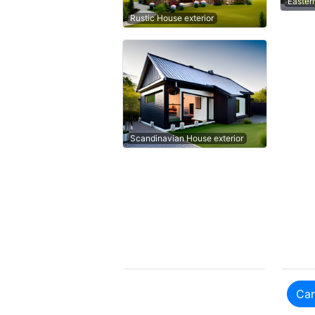
Easter
Rustic House exterior
Scandinavian House exterior
Car