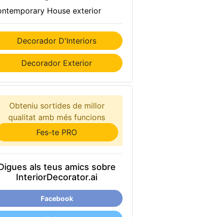
ntemporary House exterior
Decorador D'Interiors
Decorador Exterior
Obteniu sortides de millor
qualitat amb més funcions
Fes-te PRO
Digues als teus amics sobre
InteriorDecorator.ai
Facebook