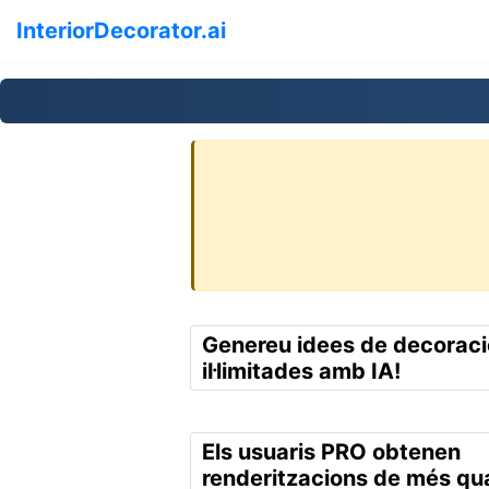
InteriorDecorator.ai
Genereu idees de decoració
il·limitades amb IA!
Els usuaris PRO obtenen
renderitzacions de més qua