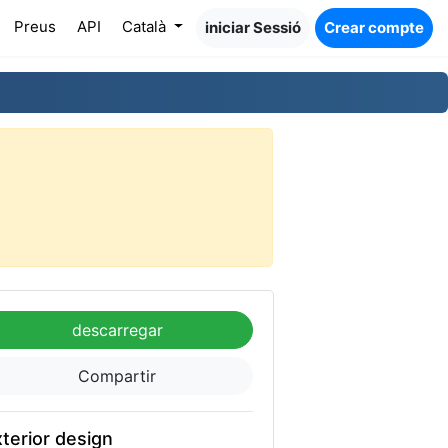
Preus
API
Català
iniciar Sessió
Crear compte
descarregar
Compartir
terior design