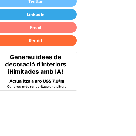
Twitter
LinkedIn
Email
Reddit
Genereu idees de
decoració d'interiors
il·limitades amb IA!
Actualitza a pro
US$ 7.0/m
Genereu més renderitzacions alhora