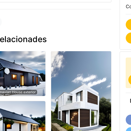
Co
relacionades
navian House exterior