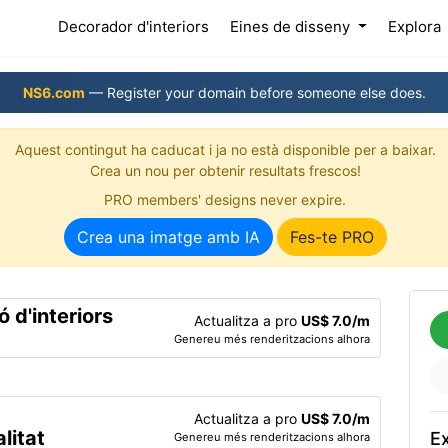
(current)
Decorador d'interiors
Eines de disseny
Explora
NS6.com
— Register your domain before someone else does.
Aquest contingut ha caducat i ja no està disponible per a baixar.
Crea un nou per obtenir resultats frescos!
PRO members' designs never expire.
Crea una imatge amb IA
Fes-te PRO
 d'interiors
Actualitza a pro
US$ 7.0/m
Genereu més renderitzacions alhora
Actualitza a pro
US$ 7.0/m
litat
Ex
Genereu més renderitzacions alhora