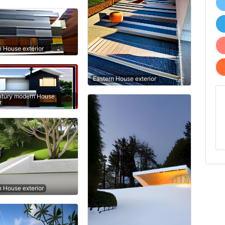
n House exterior
Eastern House exterior
tury modern House
r
n House exterior