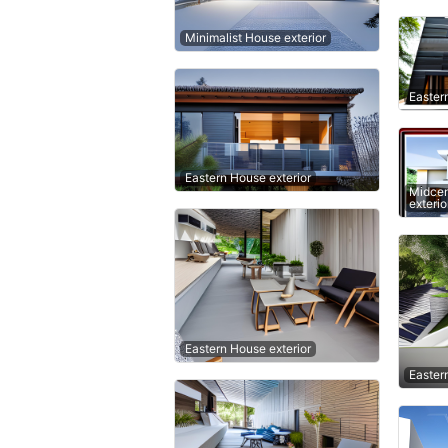
Minimalist House exterior
Easter
Eastern House exterior
Midcen
exterio
Eastern House exterior
Easter