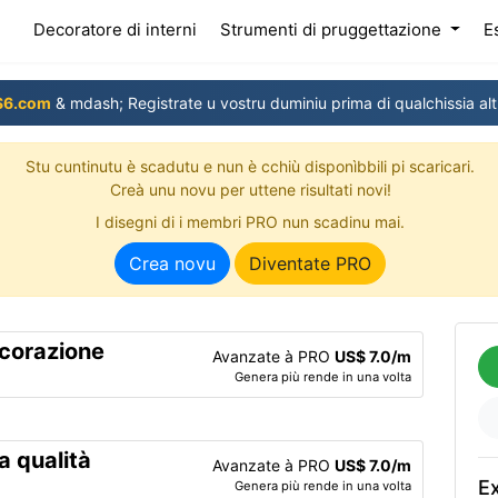
(current)
Decoratore di interni
Strumenti di pruggettazione
E
S6.com
& mdash; Registrate u vostru duminiu prima di qualchissia alt
Stu cuntinutu è scadutu e nun è cchiù disponìbbili pi scaricari.
Creà unu novu per uttene risultati novi!
I disegni di i membri PRO nun scadinu mai.
Crea novu
Diventate PRO
ecorazione
Avanzate à PRO
US$ 7.0/m
Genera più rende in una volta
a qualità
Avanzate à PRO
US$ 7.0/m
Ex
Genera più rende in una volta