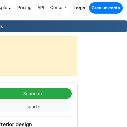
splora
Pricing
API
Corso
Login
Crea un contu
ru.
Scaricate
sparte
terior design