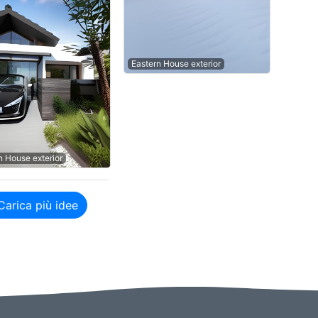
Eastern House exterior
 House exterior
Carica più idee