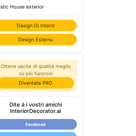
stic House exterior
Design Di Interni
Design Esternu
Ottene uscite di qualità megliu
cù più funzioni
Diventate PRO
Dite à i vostri amichi
InteriorDecorator.ai
Facebook