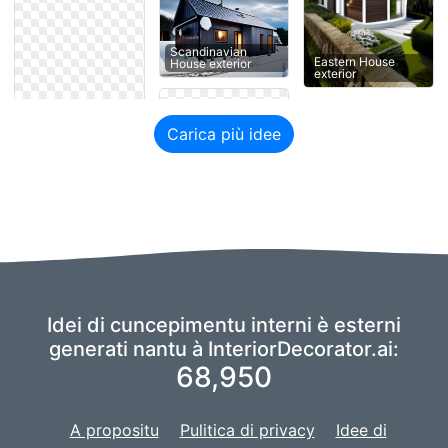
Scandinavian
Eastern House
House exterior
exterior
Carica più idee
Idei di cuncepimentu interni è esterni
generati nantu à InteriorDecorator.ai:
68,950
A propositu
Pulitica di privacy
Idee di