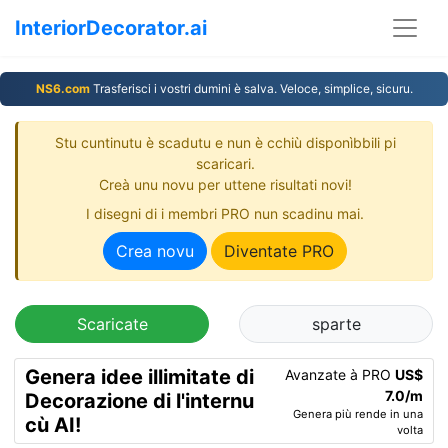
InteriorDecorator.ai
NS6.com
Trasferisci i vostri dumini è salva. Veloce, simplice, sicuru.
Stu cuntinutu è scadutu e nun è cchiù disponìbbili pi
scaricari.
Creà unu novu per uttene risultati novi!
I disegni di i membri PRO nun scadinu mai.
Crea novu
Diventate PRO
Scaricate
sparte
Genera idee illimitate di
Avanzate à PRO
US$
7.0/m
Decorazione di l'internu
Genera più rende in una
cù AI!
volta