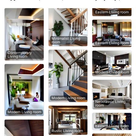
Eastern Living room
Minimalist Living
room
Eastern Living room
Contemporary
Living room
Modern Living room
Modern Living room
Neoclassic Living
room
Modern Living room
Eastern Living room
Rustic Living room