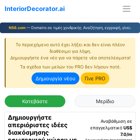
InteriorDecorator.ai
NS6.com
— Domains σε τιμές χονδρικής. Αναζήτηση, εγγραφή, γίνει.
Το περιεχόμενο αυτό έχει λήξει και δεν είναι πλέον
διαθέσιμο για λήψη.
Δημιουργήστε ένα νέο για να πάρετε νέα αποτελέσματα!
Τα σχέδια των μελών του PRO δεν λήγουν ποτέ.
Δημιουργία νέου
Γίνε PRO
Κατεβάστε
Μερίδιο
Δημιουργήστε
Αναβάθμιση σε
απεριόριστες ιδέες
επαγγελματικό
US$
διακόσμησης
7.0/m
Δημιουργήστε περισσότερες