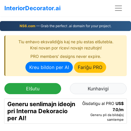
InteriorDecorator.ai
NS6.com
— Grab the perfect .ai domain for your project.
Tiu enhavo eksvalidiĝis kaj ne plu estas elŝutebla.
Krei novan por ricevi novajn rezultojn!
PRO members' designs never expire.
Kreu bildon per AI
Fariĝu PRO
Elŝutu
Kunhavigi
Generu senlimajn ideojn
Ĝisdatigu al PRO
US$
7.0/m
pri Interna Dekoracio
Generu pli da bildaĵoj
per AI!
samtempe