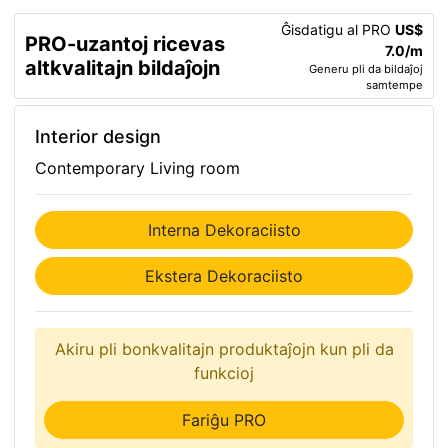
Ĝisdatigu al PRO
US$
PRO-uzantoj ricevas
7.0/m
altkvalitajn bildaĵojn
Generu pli da bildaĵoj
samtempe
Interior design
Contemporary Living room
Interna Dekoraciisto
Ekstera Dekoraciisto
Akiru pli bonkvalitajn produktaĵojn kun pli da
funkcioj
Fariĝu PRO