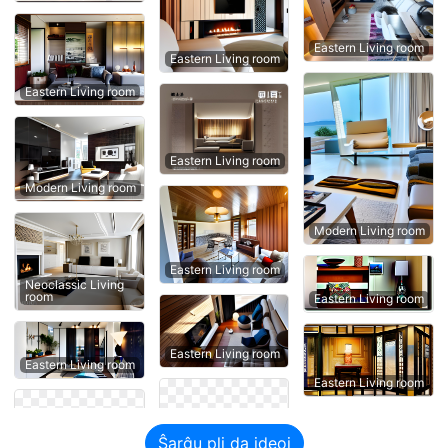
Eastern Living room
Eastern Living room
Eastern Living room
Eastern Living room
Modern Living room
Modern Living room
Eastern Living room
Neoclassic Living
room
Eastern Living room
Eastern Living room
Eastern Living room
Eastern Living room
Ŝarĝu pli da ideoj