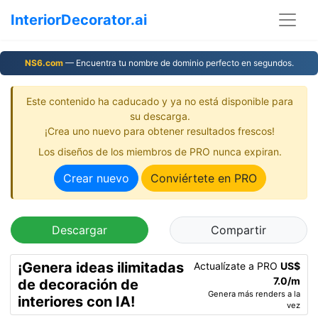
InteriorDecorator.ai
NS6.com
— Encuentra tu nombre de dominio perfecto en segundos.
Este contenido ha caducado y ya no está disponible para
su descarga.
¡Crea uno nuevo para obtener resultados frescos!
Los diseños de los miembros de PRO nunca expiran.
Crear nuevo
Conviértete en PRO
Descargar
Compartir
¡Genera ideas ilimitadas
Actualízate a PRO
US$
7.0/m
de decoración de
Genera más renders a la
interiores con IA!
vez