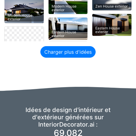
Zen House exterior
Modern House
exterior
Modern House
exterior
Eastern House
exterior
Eastern House
exterior
Charger plus d'idées
Idées de design d'intérieur et
d'extérieur générées sur
InteriorDecorator.ai :
69,082