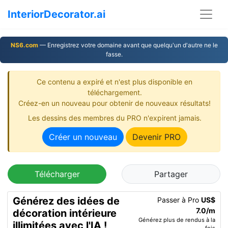
InteriorDecorator.ai
NS6.com
— Enregistrez votre domaine avant que quelqu'un d'autre ne le
fasse.
Ce contenu a expiré et n'est plus disponible en
téléchargement.
Créez-en un nouveau pour obtenir de nouveaux résultats!
Les dessins des membres du PRO n'expirent jamais.
Créer un nouveau
Devenir PRO
Télécharger
Partager
Générez des idées de
Passer à Pro
US$
7.0/m
décoration intérieure
Générez plus de rendus à la
illimitées avec l'IA !