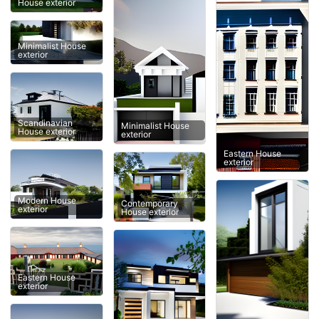
House exterior
Minimalist House
exterior
Scandinavian
Minimalist House
House exterior
exterior
Eastern House
exterior
Modern House
Contemporary
exterior
House exterior
Eastern House
exterior