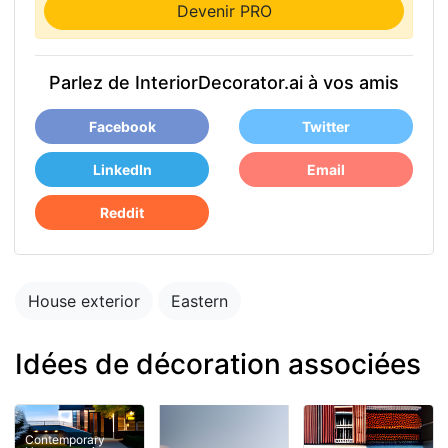
Devenir PRO
Parlez de InteriorDecorator.ai à vos amis
Facebook
Twitter
LinkedIn
Email
Reddit
House exterior
Eastern
Idées de décoration associées
Contemporary