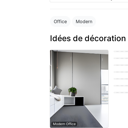
Office
Modern
Idées de décoration
Bohemi
Easter
Farmho
Easter
Easter
Scandi
Modern Office