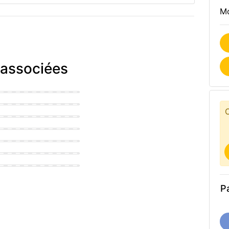
Mo
 associées
an Office
n Office
use Office
n Office
n Office
navian Office
Pa