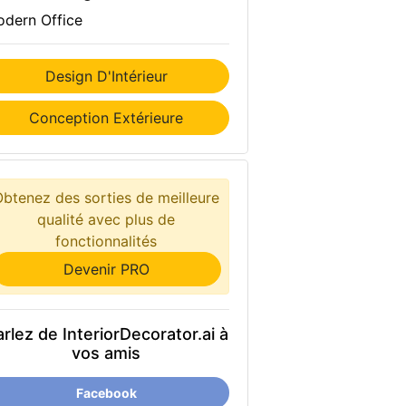
dern Office
Design D'Intérieur
Conception Extérieure
Obtenez des sorties de meilleure
qualité avec plus de
fonctionnalités
Devenir PRO
rlez de InteriorDecorator.ai à
vos amis
Facebook