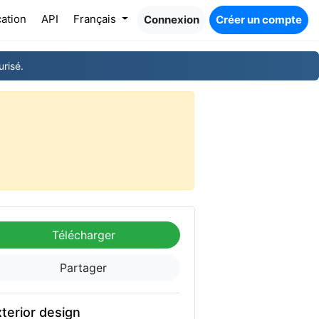
cation
API
Français
Connexion
Créer un compte
risé.
Télécharger
Partager
terior design