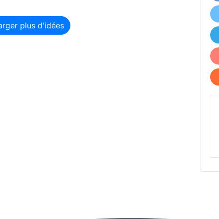
n Meeting room
rger plus d'idées