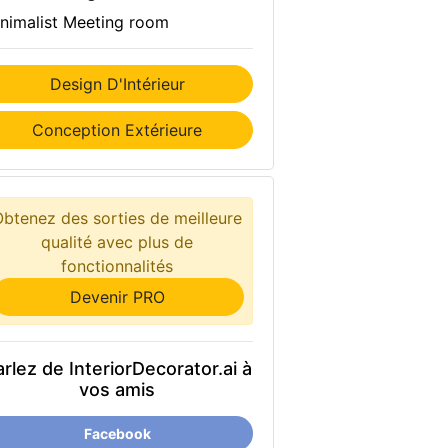
nimalist Meeting room
Design D'Intérieur
Conception Extérieure
Obtenez des sorties de meilleure
qualité avec plus de
fonctionnalités
Devenir PRO
rlez de InteriorDecorator.ai à
vos amis
Facebook