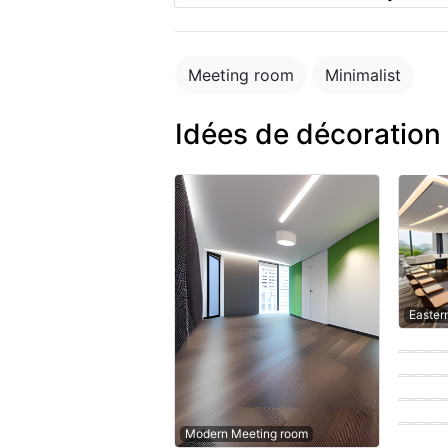
Meeting room
Minimalist
Idées de décoration
Easter
Contem
Contem
Moder
Easter
Modern Meeting room