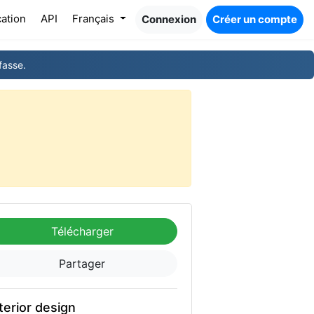
cation
API
Français
Connexion
Créer un compte
fasse.
Télécharger
Partager
terior design