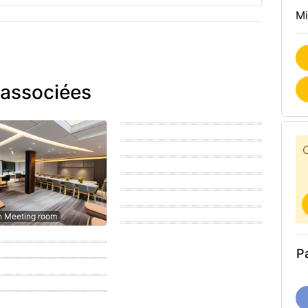
Mi
 associées
Modern Meeting room
Eastern Meeting room
Coastal Meeting room
Modern Meeting room
Eastern Meeting room
Scandinavian Meeting room
n Meeting room
porary Meeting room
porary Meeting room
Pa
n Meeting room
n Meeting room