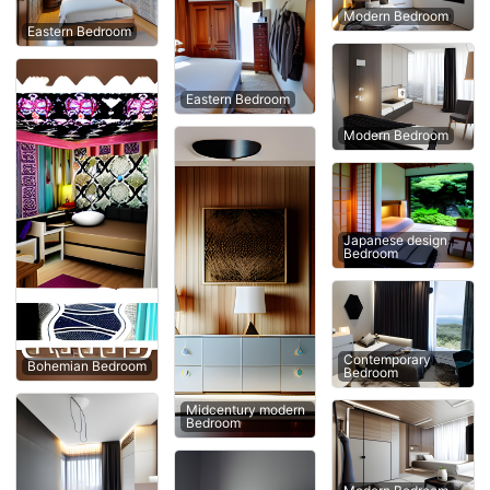
Modern Bedroom
Eastern Bedroom
Eastern Bedroom
Modern Bedroom
Japanese design
Bedroom
Contemporary
Bohemian Bedroom
Bedroom
Midcentury modern
Bedroom