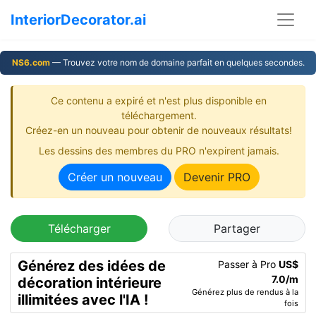
InteriorDecorator.ai
NS6.com
— Trouvez votre nom de domaine parfait en quelques secondes.
Ce contenu a expiré et n'est plus disponible en
téléchargement.
Créez-en un nouveau pour obtenir de nouveaux résultats!
Les dessins des membres du PRO n'expirent jamais.
Créer un nouveau
Devenir PRO
Télécharger
Partager
Générez des idées de
Passer à Pro
US$
7.0/m
décoration intérieure
Générez plus de rendus à la
illimitées avec l'IA !
fois