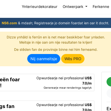
(current)
Ynterieurdekorateur
Ontwerpark
Ferkenne
NS6.com
& mdash; Registrearje jo domein foardat ien oar it docht.
Dizze ynhâld is ferrûn en is net mear beskikber foar ynladen.
Meitsje in nije oan om nije resultaten te krijen!
De stêden fan de provinsje binne nei him ferneamd.
Nij oanmeitsje
Wês PRO
Opwurdearje nei professional
US$
eën foar
7.0/m
!
Generearje mear renderings tagelyk
Opwurdearje nei professional
US$
gs fan
Ex
7.0/m