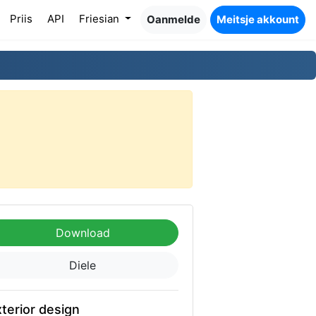
Priis
API
Friesian
Oanmelde
Meitsje akkount
Download
Diele
terior design