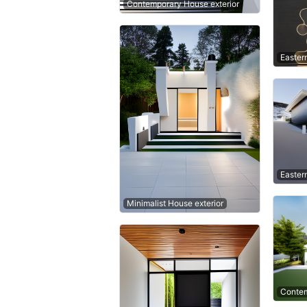
Contemporary House exterior
Easter
Easter
Minimalist House exterior
Contem