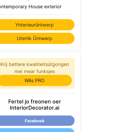
ntemporary House exterior
Ynterieurûntwerp
Uterlik Ûntwerp
Krij bettere kwaliteitsútgongen
mei mear funksjes
Wês PRO
Fertel jo freonen oer
InteriorDecorator.ai
Facebook