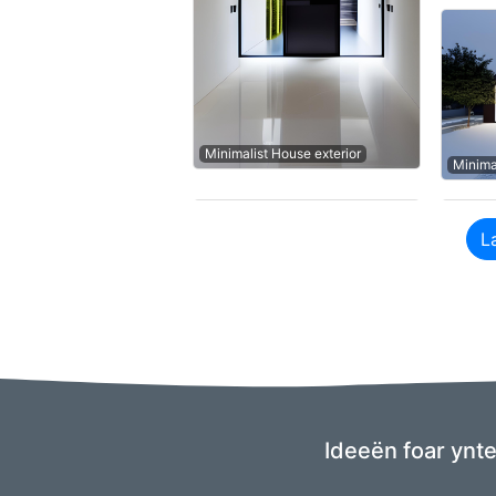
Minimalist House exterior
Minima
L
Ideeën foar ynte