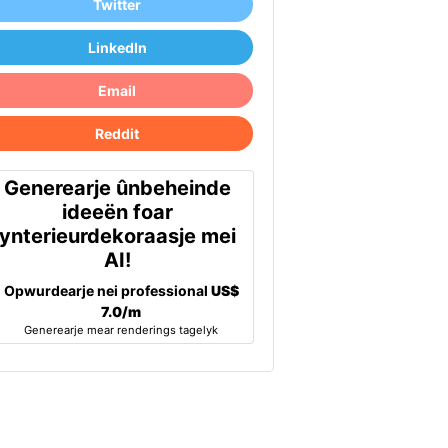
Twitter
LinkedIn
Email
Reddit
Generearje ûnbeheinde
ideeën foar
ynterieurdekoraasje mei
AI!
Opwurdearje nei professional
US$
7.0/m
Generearje mear renderings tagelyk