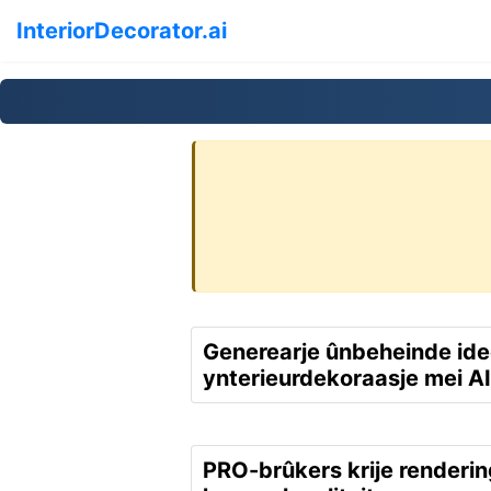
InteriorDecorator.ai
Generearje ûnbeheinde ide
ynterieurdekoraasje mei AI
PRO-brûkers krije renderin