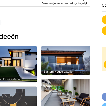
Generearje mear renderings tagelyk
Co
ideeën
Eastern House exterior
 House exterior