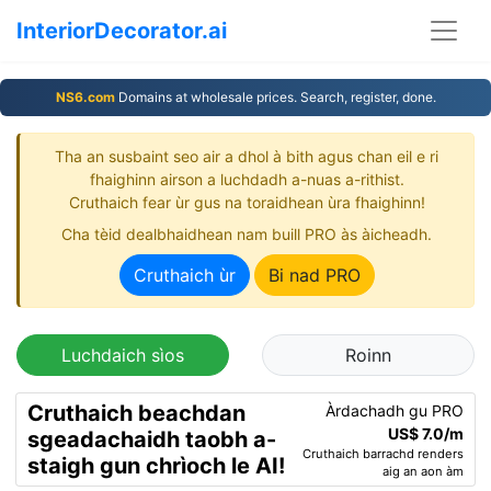
InteriorDecorator.ai
NS6.com
Domains at wholesale prices. Search, register, done.
Tha an susbaint seo air a dhol à bith agus chan eil e ri
fhaighinn airson a luchdadh a-nuas a-rithist.
Cruthaich fear ùr gus na toraidhean ùra fhaighinn!
Cha tèid dealbhaidhean nam buill PRO às àicheadh.
Cruthaich ùr
Bi nad PRO
Luchdaich sìos
Roinn
Cruthaich beachdan
Àrdachadh gu PRO
US$ 7.0/m
sgeadachaidh taobh a-
Cruthaich barrachd renders
staigh gun chrìoch le AI!
aig an aon àm