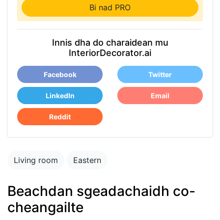
Bi nad PRO
Innis dha do charaidean mu
InteriorDecorator.ai
Facebook
Twitter
LinkedIn
Email
Reddit
Living room
Eastern
Beachdan sgeadachaidh co-
cheangailte