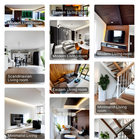
Eastern Living room
Modern Living room
Modern Living room
Modern Living room
Scandinavian
Living room
Eastern Living room
Minimalist Living
room
Minimalist Living