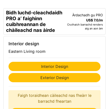
Bidh luchd-cleachdaidh
Àrdachadh gu PRO
PRO a’ faighinn
US$ 7.0/m
cuibhreannan de
Cruthaich barrachd renders
aig an aon àm
chàileachd nas àirde
Interior design
Eastern Living room
Interior Design
Exterior Design
Faigh toraidhean càileachd nas fheàrr le
barrachd fheartan