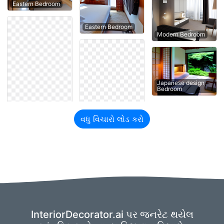
Eastern Bedroom
Eastern Bedroom
Modern Bedroom
Japanese design
Bedroom
વધુ વિચારો લોડ કરો
InteriorDecorator.ai પર જનરેટ થયેલ