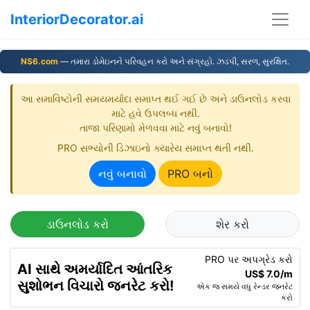
InteriorDecorator.ai
NS6.com
— તમારા ડોમેઇનને પરિવહન કરો અને સંગ્રહો. ઝડપી, સરળ, સુરક્ષિત.
આ સમાવિષ્ટોની સમયમર્યાદા સમાપ્ત થઈ ગઈ છે અને ડાઉનલોડ કરવા
માટે હવે ઉપલબ્ધ નથી.
તાજા પરિણામો મેળવવા માટે નવું બનાવો!
PRO સભ્યોની ડિઝાઇનો ક્યારેય સમાપ્ત થતી નથી.
નવું બનાવો
PRO બનો
ડાઉનલોડ કરો
શેર કરો
PRO પર અપગ્રેડ કરો
AI સાથે અમર્યાદિત આંતરિક
US$ 7.0/m
સુશોભન વિચારો જનરેટ કરો!
એક જ સમયે વધુ રેન્ડર જનરેટ
કરો