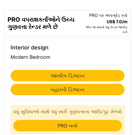
PRO પર અપગ્રેડ કરો
PRO વપરાશકર્તાઓને ઉચ્ચ
US$ 7.0/m
ગુણવત્તા રેન્ડર મળે છે
એક જ સમયે વધુ રેન્ડર જનરેટ
કરો
Interior design
Modern Bedroom
આંતરિક ડિઝાઇન
બહારની ડિઝાઇન
વધુ સુવિધાઓ સાથે વધુ સારી ગુણવત્તાના આઉટપુટ મેળવો
PRO બનો