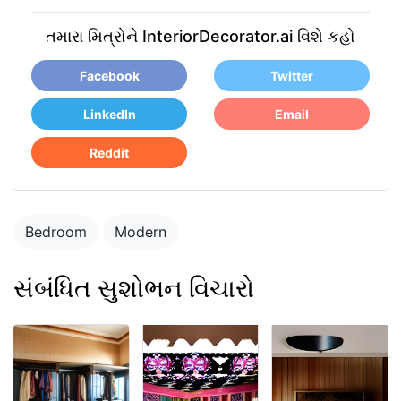
તમારા મિત્રોને InteriorDecorator.ai વિશે કહો
Facebook
Twitter
LinkedIn
Email
Reddit
Bedroom
Modern
સંબંધિત સુશોભન વિચારો