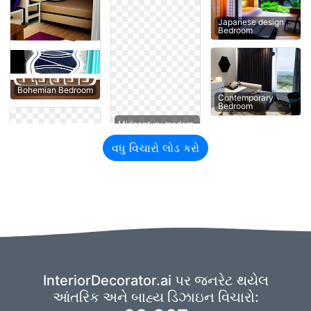
Japanese design
Bedroom
Bohemian Bedroom
Contemporary
Bedroom
વધુ વિચારો લોડ કરો
InteriorDecorator.ai પર જનરેટ થયેલ
આંતરિક અને બાહ્ય ડિઝાઇન વિચારો: