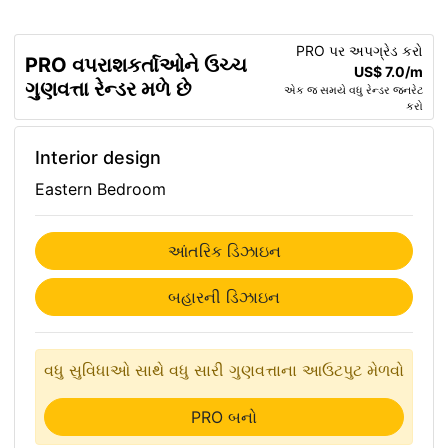
PRO પર અપગ્રેડ કરો
PRO વપરાશકર્તાઓને ઉચ્ચ
US$ 7.0/m
ગુણવત્તા રેન્ડર મળે છે
એક જ સમયે વધુ રેન્ડર જનરેટ
કરો
Interior design
Eastern Bedroom
આંતરિક ડિઝાઇન
બહારની ડિઝાઇન
વધુ સુવિધાઓ સાથે વધુ સારી ગુણવત્તાના આઉટપુટ મેળવો
PRO બનો