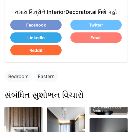
તમારા મિત્રોને InteriorDecorator.ai વિશે કહો
Facebook
Twitter
LinkedIn
Email
Reddit
Bedroom
Eastern
સંબંધિત સુશોભન વિચારો
Midcentury modern
Bedroom