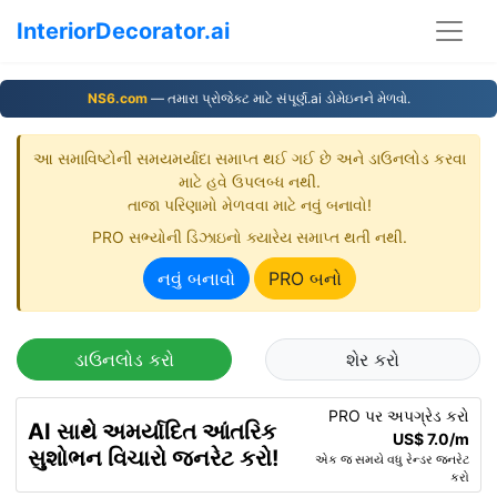
InteriorDecorator.ai
NS6.com
— તમારા પ્રોજેક્ટ માટે સંપૂર્ણ.ai ડોમેઇનને મેળવો.
આ સમાવિષ્ટોની સમયમર્યાદા સમાપ્ત થઈ ગઈ છે અને ડાઉનલોડ કરવા
માટે હવે ઉપલબ્ધ નથી.
તાજા પરિણામો મેળવવા માટે નવું બનાવો!
PRO સભ્યોની ડિઝાઇનો ક્યારેય સમાપ્ત થતી નથી.
નવું બનાવો
PRO બનો
ડાઉનલોડ કરો
શેર કરો
PRO પર અપગ્રેડ કરો
AI સાથે અમર્યાદિત આંતરિક
US$ 7.0/m
સુશોભન વિચારો જનરેટ કરો!
એક જ સમયે વધુ રેન્ડર જનરેટ
કરો