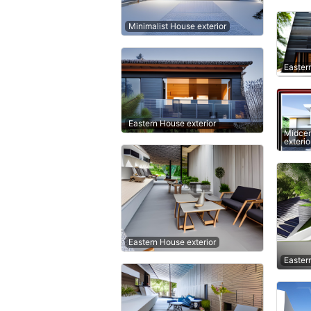
Minimalist House exterior
Easter
Eastern House exterior
Midcen
exterio
Eastern House exterior
Easter