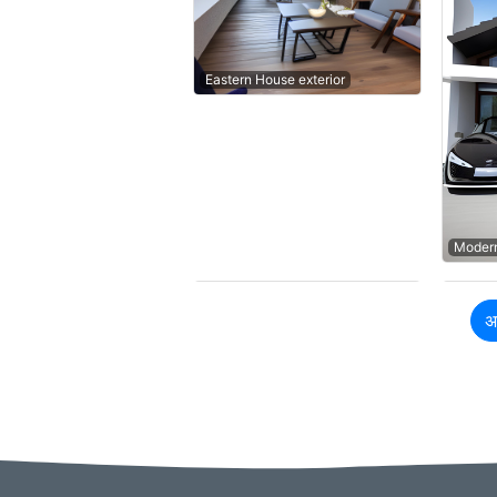
Eastern House exterior
Modern
अ