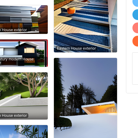
n House exterior
Eastern House exterior
tury modern House
r
n House exterior