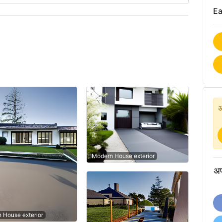
Ea
अ
Modern House exterior
अप
n House exterior