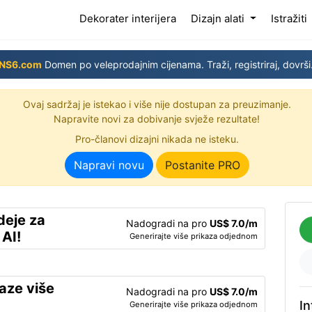
(current)
Dekorater interijera
Dizajn alati
Istražiti
NS6.com
Domen po veleprodajnim cijenama. Traži, registriraj, dovrši
Ovaj sadržaj je istekao i više nije dostupan za preuzimanje.
Napravite novi za dobivanje svježe rezultate!
Pro-članovi dizajni nikada ne isteku.
Napravi novu
Postanite PRO
deje za
Nadogradi na pro
US$ 7.0/m
 AI!
Generirajte više prikaza odjednom
kaze više
Nadogradi na pro
US$ 7.0/m
In
Generirajte više prikaza odjednom