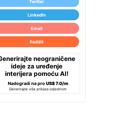
Twitter
LinkedIn
Email
Reddit
Generirajte neograničene
ideje za uređenje
interijera pomoću AI!
Nadogradi na pro
US$ 7.0/m
Generirajte više prikaza odjednom