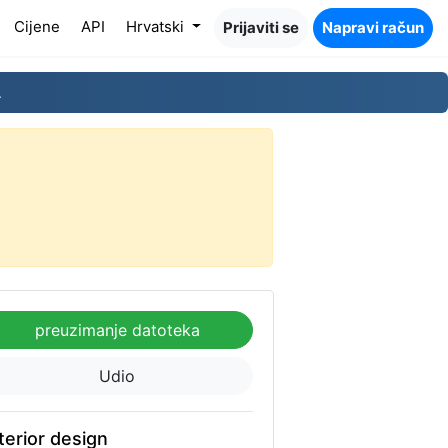
Cijene
API
Hrvatski
Prijaviti se
Napravi račun
.
preuzimanje datoteka
Udio
terior design