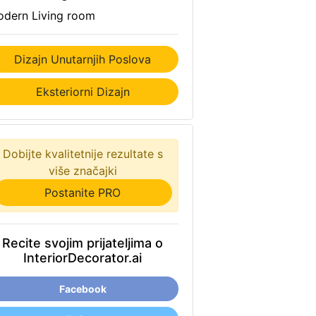
dern Living room
Dizajn Unutarnjih Poslova
Eksteriorni Dizajn
Dobijte kvalitetnije rezultate s
više značajki
Postanite PRO
Recite svojim prijateljima o
InteriorDecorator.ai
Facebook