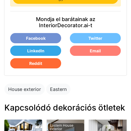
Mondja el barátainak az
InteriorDecorator.ai-t
Facebook
Twitter
LinkedIn
Email
Reddit
House exterior
Eastern
Kapcsolódó dekorációs ötletek
Eastern House
exterior