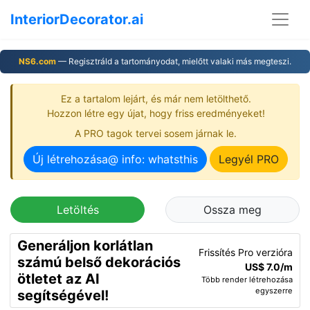
InteriorDecorator.ai
NS6.com
— Regisztráld a tartományodat, mielőtt valaki más megteszi.
Ez a tartalom lejárt, és már nem letölthető.
Hozzon létre egy újat, hogy friss eredményeket!
A PRO tagok tervei sosem járnak le.
Új létrehozása@ info: whatsthis
Legyél PRO
Letöltés
Ossza meg
Generáljon korlátlan
Frissítés Pro verzióra
számú belső dekorációs
US$ 7.0/m
ötletet az AI
Több render létrehozása
egyszerre
segítségével!