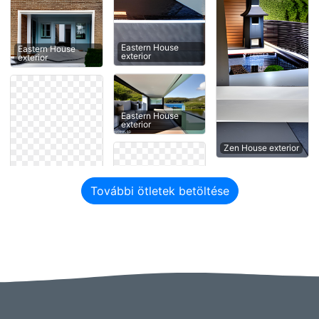
Eastern House
Eastern House
exterior
exterior
Eastern House
exterior
Zen House exterior
További ötletek betöltése