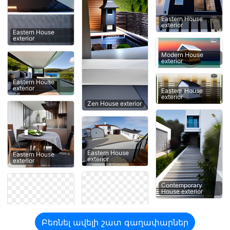
Eastern House
exterior
Eastern House
exterior
Modern House
exterior
Eastern House
exterior
Eastern House
exterior
Zen House exterior
Eastern House
Eastern House
exterior
exterior
Contemporary
House exterior
Բեռնել ավելի շատ գաղափարներ