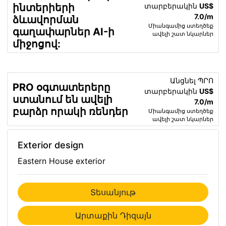
տարբերակին
US$
ինտերիերի
7.0/m
ձևավորման
Միանգամից ստեղծեք
գաղափարներ AI-ի
ավելի շատ նկարներ
միջոցով:
Անցնել ՊՐՈ
PRO օգտատերերը
տարբերակին
US$
ստանում են ավելի
7.0/m
բարձր որակի ռենդեր
Միանգամից ստեղծեք
ավելի շատ նկարներ
Exterior design
Eastern House exterior
Տեսանյութ
Արտաքին Դիզայն