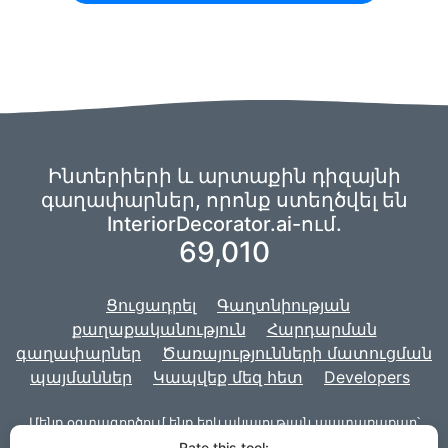
Ինտերիերի և արտաքին դիզայնի
գաղափարներ, որոնք ստեղծվել են
InteriorDecorator.ai-ում.
69,010
Ցուցադրել
Գաղտնիության
քաղաքականություն
Հարդարման
գաղափարներ
Ծառայությունների մատուցման
պայմաններ
Կապվեք մեզ հետ
Developers
Մենք օգտագործում ենք երևակայության պատառաքաղ՝
մեր արհեստական
ինտելեկտը հզորացնելու
համար,
և մեր
Rate this tool: