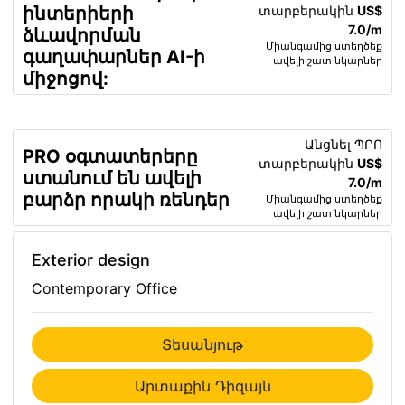
տարբերակին
US$
ինտերիերի
7.0/m
ձևավորման
Միանգամից ստեղծեք
գաղափարներ AI-ի
ավելի շատ նկարներ
միջոցով:
Անցնել ՊՐՈ
PRO օգտատերերը
տարբերակին
US$
ստանում են ավելի
7.0/m
բարձր որակի ռենդեր
Միանգամից ստեղծեք
ավելի շատ նկարներ
Exterior design
Contemporary Office
Տեսանյութ
Արտաքին Դիզայն