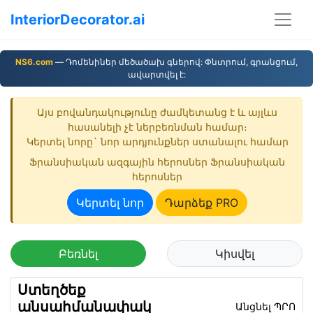
InteriorDecorator.ai
NS6.com
— Դոմենիներ մեծածախ գներով: Փնտրում, գրանցում,
ավարտվել է:
Այս բովանդակությունը ժամկետանց է և այլևս
հասանելի չէ ներբեռնման համար։
Կերտել նորը` նոր արդյունքներ ստանալու համար
Ֆրանսիական ազգային հերոսներ Ֆրանսիական
հերոսներ
Կերտել նոր
Դարձեք PRO
Բեռնել
Կիսվել
Ստեղծեք
անսահմանափակ
Անցնել ՊՐՈ