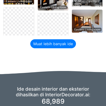
Minimalist Living
Eastern Living room
room
Eastern Living room
Eastern Living room
Muat lebih banyak ide
Ide desain interior dan eksterior
dihasilkan di InteriorDecorator.ai:
68,989