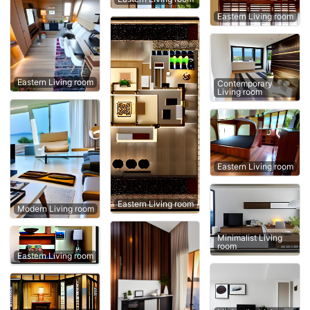
Eastern Living room
Eastern Living room
Contemporary
Living room
Eastern Living room
Eastern Living room
Modern Living room
Minimalist Living
room
Eastern Living room