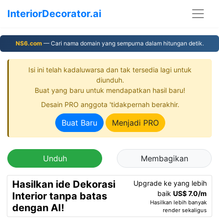
InteriorDecorator.ai
NS6.com
— Cari nama domain yang sempurna dalam hitungan detik.
Isi ini telah kadaluwarsa dan tak tersedia lagi untuk
diunduh.
Buat yang baru untuk mendapatkan hasil baru!
Desain PRO anggota 'tidakpernah berakhir.
Buat Baru
Menjadi PRO
Unduh
Membagikan
Hasilkan ide Dekorasi
Upgrade ke yang lebih
baik
US$ 7.0/m
Interior tanpa batas
Hasilkan lebih banyak
dengan AI!
render sekaligus