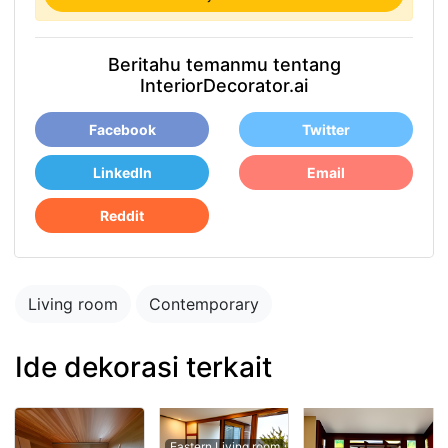
Beritahu temanmu tentang
InteriorDecorator.ai
Facebook
Twitter
LinkedIn
Email
Reddit
Living room
Contemporary
Ide dekorasi terkait
Eastern Living room