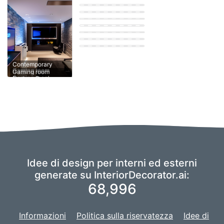
Gaming room
Eastern Gaming
room
Modern Gaming
room
Gaming room
Gaming room
Eastern Gaming
room
Eastern Gaming
room
Contemporary
Contemporary
Gaming room
Gaming room
Gaming room
Idee di design per interni ed esterni
generate su InteriorDecorator.ai:
68,996
Informazioni
Politica sulla riservatezza
Idee di