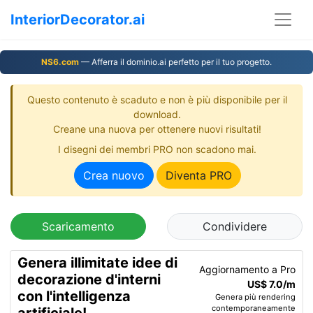
InteriorDecorator.ai
NS6.com
— Afferra il dominio.ai perfetto per il tuo progetto.
Questo contenuto è scaduto e non è più disponibile per il
download.
Creane una nuova per ottenere nuovi risultati!
I disegni dei membri PRO non scadono mai.
Crea nuovo
Diventa PRO
Scaricamento
Condividere
Genera illimitate idee di
Aggiornamento a Pro
decorazione d'interni
US$ 7.0/m
con l'intelligenza
Genera più rendering
contemporaneamente