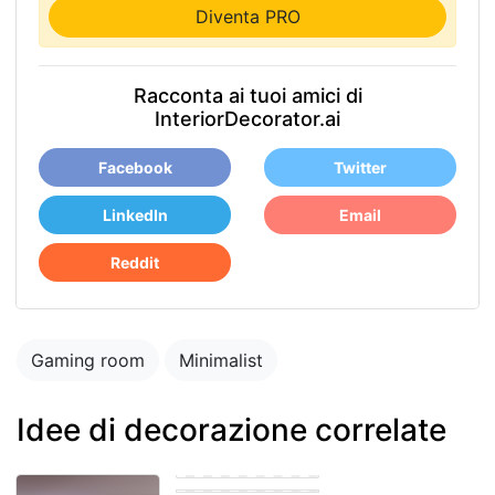
Diventa PRO
Racconta ai tuoi amici di
InteriorDecorator.ai
Facebook
Twitter
LinkedIn
Email
Reddit
Gaming room
Minimalist
Idee di decorazione correlate
Gaming room
Eastern Gaming
room
Gaming room