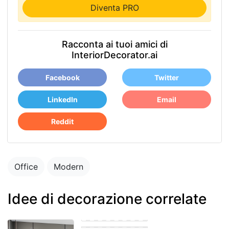
Diventa PRO
Racconta ai tuoi amici di
InteriorDecorator.ai
Facebook
Twitter
LinkedIn
Email
Reddit
Office
Modern
Idee di decorazione correlate
Bohemian Office
Eastern Office