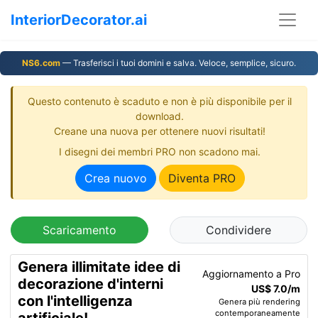
InteriorDecorator.ai
NS6.com
— Trasferisci i tuoi domini e salva. Veloce, semplice, sicuro.
Questo contenuto è scaduto e non è più disponibile per il
download.
Creane una nuova per ottenere nuovi risultati!
I disegni dei membri PRO non scadono mai.
Crea nuovo
Diventa PRO
Scaricamento
Condividere
Genera illimitate idee di
Aggiornamento a Pro
decorazione d'interni
US$ 7.0/m
con l'intelligenza
Genera più rendering
contemporaneamente