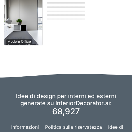
Farmhouse Office
Eastern Office
Eastern Office
Scandinavian
Office
Contemporary
Modern Office
Office
Idee di design per interni ed esterni
generate su InteriorDecorator.ai:
68,927
Informazioni
Politica sulla riservatezza
Idee di