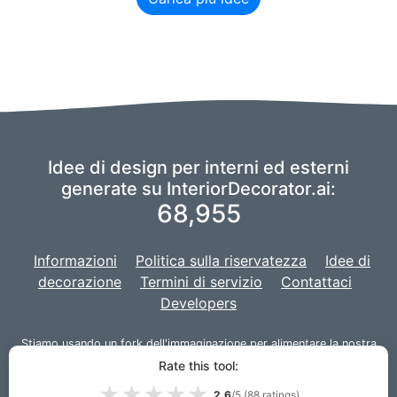
Idee di design per interni ed esterni
generate su InteriorDecorator.ai:
68,955
Informazioni
Politica sulla riservatezza
Idee di
decorazione
Termini di servizio
Contattaci
Developers
Stiamo usando un fork
dell'immaginazione
per alimentare la nostra
intelligenza artificiale,
e il nostro progetto è sviluppato con
Django
Rate this tool:
per il sito web.
★
★
★
★
★
2.6
/5 (
88
ratings)