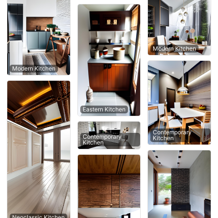
Modern Kitchen
Modern Kitchen
Eastern Kitchen
Contemporary
Contemporary
Kitchen
Kitchen
Neoclassic Kitchen