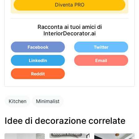
Diventa PRO
Racconta ai tuoi amici di
InteriorDecorator.ai
Facebook
Twitter
LinkedIn
Email
Reddit
Kitchen
Minimalist
Idee di decorazione correlate
Modern Kitchen