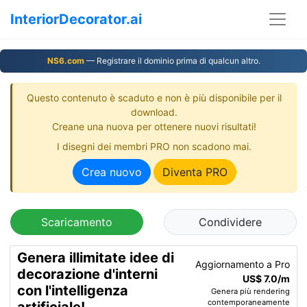
InteriorDecorator.ai
NS6.com
— Registrare il dominio prima di qualcun altro.
Questo contenuto è scaduto e non è più disponibile per il
download.
Creane una nuova per ottenere nuovi risultati!
I disegni dei membri PRO non scadono mai.
Crea nuovo
Diventa PRO
Scaricamento
Condividere
Genera illimitate idee di
Aggiornamento a Pro
decorazione d'interni
US$ 7.0/m
con l'intelligenza
Genera più rendering
contemporaneamente