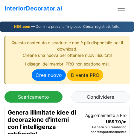
InteriorDecorator.ai
NS6.com
— Domini a prezzi all'ingrosso. Cerca, registrati, fatto.
Questo contenuto è scaduto e non è più disponibile per il
download.
Creane una nuova per ottenere nuovi risultati!
I disegni dei membri PRO non scadono mai.
Crea nuovo
Diventa PRO
Scaricamento
Condividere
Genera illimitate idee di
Aggiornamento a Pro
decorazione d'interni
US$ 7.0/m
con l'intelligenza
Genera più rendering
contemporaneamente