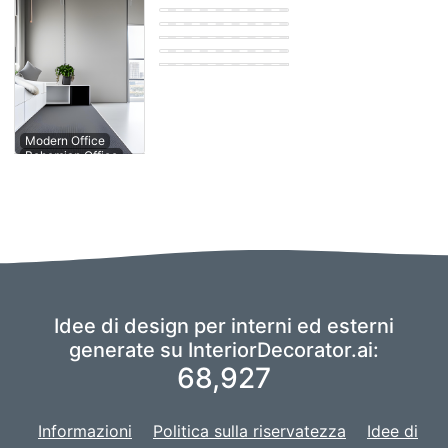
Farmhouse Office
Eastern Office
Eastern Office
Scandinavian
Office
Contemporary
Modern Office
Office
Idee di design per interni ed esterni
generate su InteriorDecorator.ai:
68,927
Informazioni
Politica sulla riservatezza
Idee di