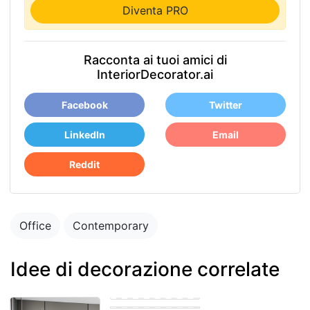
Diventa PRO
Racconta ai tuoi amici di
InteriorDecorator.ai
Facebook
Twitter
LinkedIn
Email
Reddit
Office
Contemporary
Idee di decorazione correlate
Bohemian Office
Eastern Office