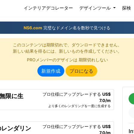
(current)
インテリアデコレーター
デザインツール
探検
NS6.com
完璧なドメイン名を数秒で見つける
このコンテンツは期限切れで、ダウンロードできません。
新しい結果を得るには、新しいものを作成してください。
PROメンバーのデザインは 期限切れしない
新規作成
プロになる
プロ仕様にアップグレードする
US$
を無限に生
7.0/m
より多くのレンダリングを一度に生成する
プロ仕様にアップグレードする
US$
のレンダリン
In
7.0/m