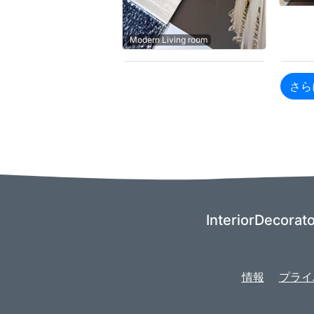
Modern Living room
さら
InteriorDe
情報
プライ