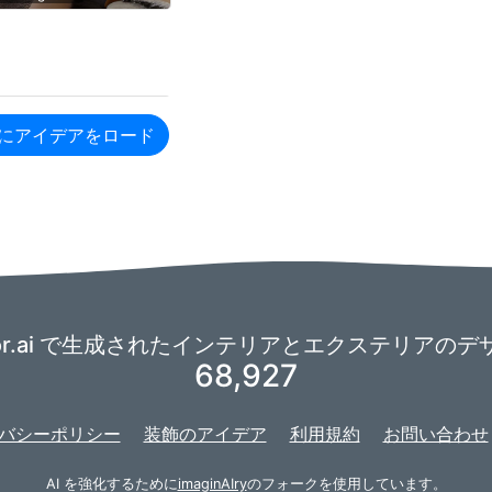
にアイデアをロード
corator.ai で生成されたインテリアとエクステリア
68,927
バシーポリシー
装飾のアイデア
利用規約
お問い合わせ
AI を強化するために
imaginAIry
のフォークを使用しています。