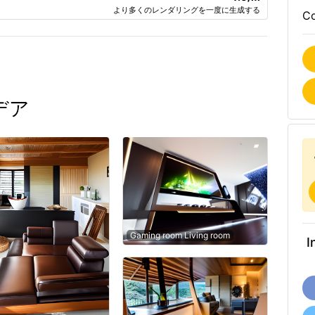
より多くのレンダリングを一度に生成する
Co
デア
Gaming room Living room
I