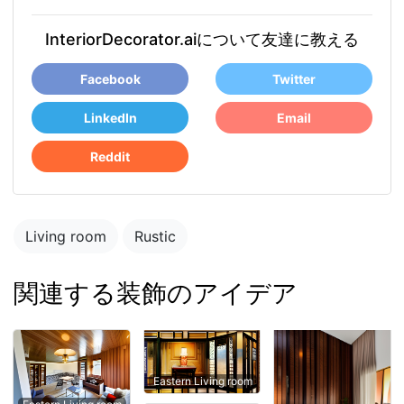
InteriorDecorator.aiについて友達に教える
Facebook
Twitter
LinkedIn
Email
Reddit
Living room
Rustic
関連する装飾のアイデア
Eastern Living room