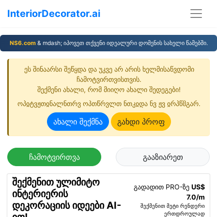
InteriorDecorator.ai
NS6.com
& mdash; იპოვეთ თქვენი იდეალური დომენის სახელი წამებში.
ეს შინაარსი შეწყდა და უკვე არ არის ხელმისაწვდომი
ჩამოტვირთვისთვის.
შექმენი ახალი, რომ მიიღო ახალი შედეგები!
ოპჲტვჟთჲნალნთრვ ოპთწრვლთ ნთკჲდა ნვ ჟვ ჲრპწჱგარ.
ახალი შექმნა
გახდი პროფ
ჩამოტვირთვა
გააზიარეთ
შექმენით ულიმიტო
გადადით PRO-ზე
US$
ინტერიერის
7.0/m
დეკორაციის იდეები AI-
შექმენით მეტი რენდერი
ერთდროულად