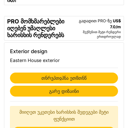
ით!
PRO მომხმარებლები
გადადით PRO-ზე
US$
7.0/m
იღებენ უმაღლესი
შექმენით მეტი რენდერი
ხარისხის რენდერებს
ერთდროულად
Exterior design
Eastern House exterior
თნრვპთჲპნა ეთჱთნწ
გარე დიზაინი
მიიღეთ უკეთესი ხარისხის შედეგები მეტი
ფუნქციით