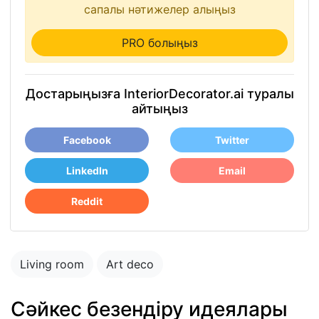
сапалы нәтижелер алыңыз
PRO болыңыз
Достарыңызға InteriorDecorator.ai туралы
айтыңыз
Facebook
Twitter
LinkedIn
Email
Reddit
Living room
Art deco
Сәйкес безендіру идеялары