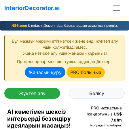
InteriorDecorator.ai
NS6.com
& mdash; Доменіңізді басқалардың алдында тіркеңіз.
Бұл мазмұн мерзімі өтіп кеткен және енді жүктеп алу
үшін қолжетімді емес.
Жаңа нәтиже алу үшін жаңасын құрыңыз!
Профессорлар мен оқытушылардың еңбектері.
Жаңасын құру
PRO болыңыз
Жүктеп алу
Бөлісу
PRO нұсқасына
AI көмегімен шексіз
жаңартыңыз
US$
интерьерді безендіру
7.0/m
идеяларын жасаңыз!
Бір уақытта көбірек