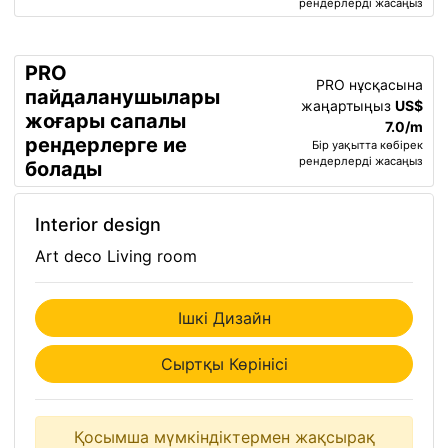
рендерлерді жасаңыз
PRO
PRO нұсқасына
пайдаланушылары
жаңартыңыз
US$
жоғары сапалы
7.0/m
рендерлерге ие
Бір уақытта көбірек
рендерлерді жасаңыз
болады
Interior design
Art deco Living room
Ішкі Дизайн
Сыртқы Көрінісі
Қосымша мүмкіндіктермен жақсырақ