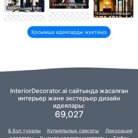
Eastern Living room
Eastern Living room
Eastern Living room
Қосымша идеяларды жүктеңіз
InteriorDecorator.ai сайтында жасалған
интерьер және экстерьер дизайн
идеялары:
69,027
& Бұл туралы
Құпиялылық саясаты
Декорация
идеялары
Қызмет көрсету шарттары
Бізбен