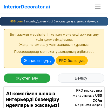
InteriorDecorator.ai
NS6.com
& mdash; Доменіңізді басқалардың алдында тіркеңіз.
Бұл мазмұн мерзімі өтіп кеткен және енді жүктеп алу
үшін қолжетімді емес.
Жаңа нәтиже алу үшін жаңасын құрыңыз!
Профессорлар мен оқытушылардың еңбектері.
Жаңасын құру
PRO болыңыз
Жүктеп алу
Бөлісу
PRO нұсқасына
AI көмегімен шексіз
жаңартыңыз
US$
интерьерді безендіру
7.0/m
идеяларын жасаңыз!
Бір уақытта көбірек