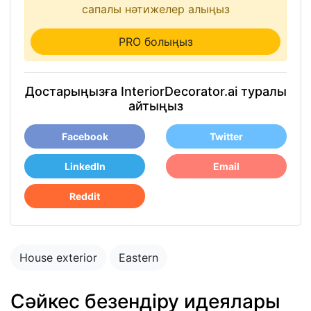
сапалы нәтижелер алыңыз
PRO болыңыз
Достарыңызға InteriorDecorator.ai туралы
айтыңыз
Facebook
Twitter
LinkedIn
Email
Reddit
House exterior
Eastern
Сәйкес безендіру идеялары