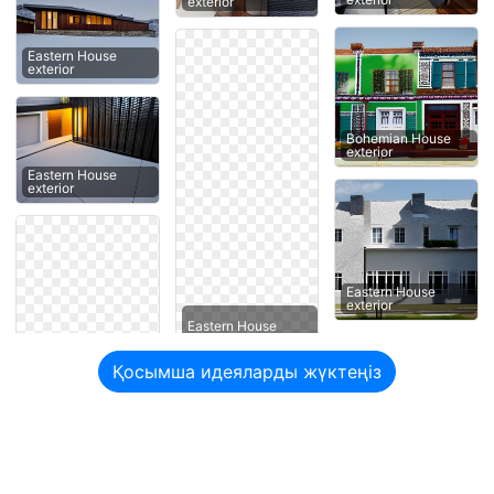
exterior
Eastern House
exterior
Bohemian House
exterior
Eastern House
exterior
Eastern House
exterior
Eastern House
Қосымша идеяларды жүктеңіз