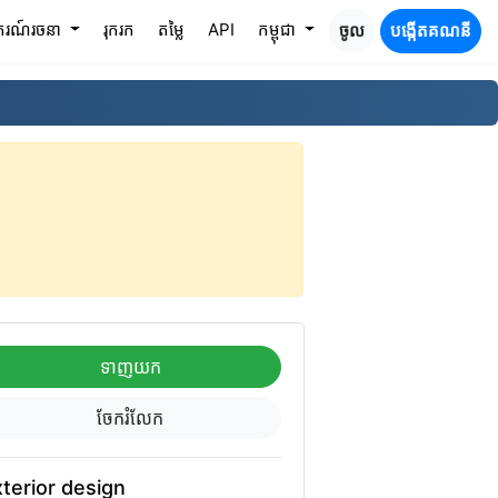
nt)
រណ៍​រចនា
រុករក
តម្លៃ
API
កម្ពុជា
ចូល
បង្កើតគណនី
ទាញយក
ចែករំលែក
terior design