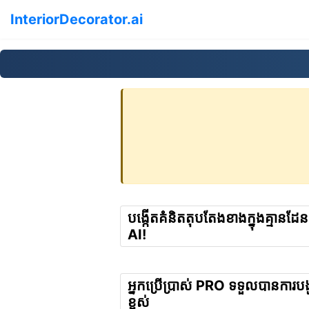
InteriorDecorator.ai
បង្កើតគំនិតតុបតែងខាងក្នុងគ្មានដ
AI!
អ្នកប្រើប្រាស់ PRO ទទួលបានការ
ខ្ពស់