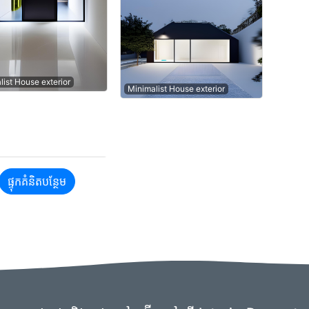
list House exterior
Minimalist House exterior
ផ្ទុកគំនិតបន្ថែម