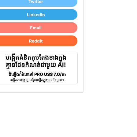
Twitter
LinkedIn
Email
Reddit
បង្កើតគំនិតតុបតែងខាងក្នុង
គ្មានដែនកំណត់ជាមួយ AI!
ដំឡើងកំណែទៅ PRO
US$ 7.0/m
បង្កើត​ការ​បង្ហាញ​បន្ថែម​ទៀត​ក្នុង​ពេល​តែ​មួយ។