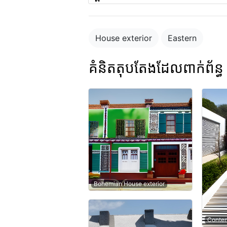
House exterior
Eastern
គំនិតតុបតែងដែលពាក់ព័ន្ធ
Bohemian House exterior
Contem