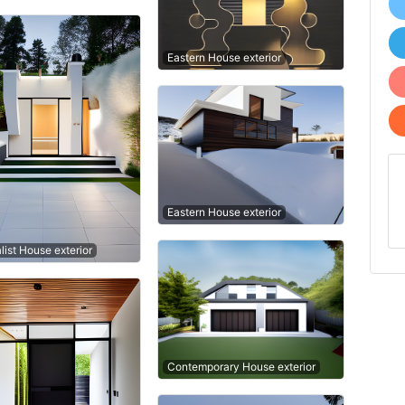
Eastern House exterior
Eastern House exterior
list House exterior
Contemporary House exterior