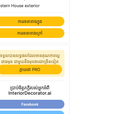
stern House exterior
ការ​រចនា​ខាង​ក្នុង
ការ​រចនា​ខាងក្រៅ
ទទួលបានលទ្ធផលដែលមានគុណភាពល្អ
ជាងមុន ជាមួយនឹងមុខងារជាច្រើនទៀត
ក្លាយជា PRO
ប្រាប់មិត្តភក្តិរបស់អ្នកអំពី
InteriorDecorator.ai
Facebook