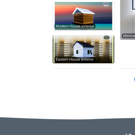
Modern House exterior
Minima
Eastern House exterior