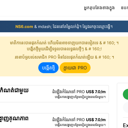
(curre
អ្នកតុបតែងខាងក្នុង
ឧបក
NS6.com
& mdash; ដែននៅតម្លៃលក់ដុំ។ ស្វែងរកចុះឈ្មោះធ្វើ។
មាតិកា​នេះ​បាន​ផុត​កំណត់ ហើយ​មិន​អាច​ទាញយក​បាន​ទៀត​ទេ & # 160; ។
បង្កើត​ថ្មី​មួយ​ដើម្បី​ទទួល​បាន​លទ្ធផល​ថ្មីៗ & # 160;!
រចនាប័ទ្ម​របស់​សមាជិក PRO មិន​ដែល​ផុត​កំណត់​ឡើយ & # 160; ។
បង្កើត​ថ្មី
ក្លាយជា PRO
ែនកំណត់ជាមួយ
ដំឡើងកំណែទៅ PRO
US$ 7.0/m
បង្កើត​ការ​បង្ហាញ​បន្ថែម​ទៀត​ក្នុង​ពេល​តែ​មួយ។
បង្ហាញគុណភាព
ដំឡើងកំណែទៅ PRO
US$ 7.0/m
Ex
បង្កើត​ការ​បង្ហាញ​បន្ថែម​ទៀត​ក្នុង​ពេល​តែ​មួយ។