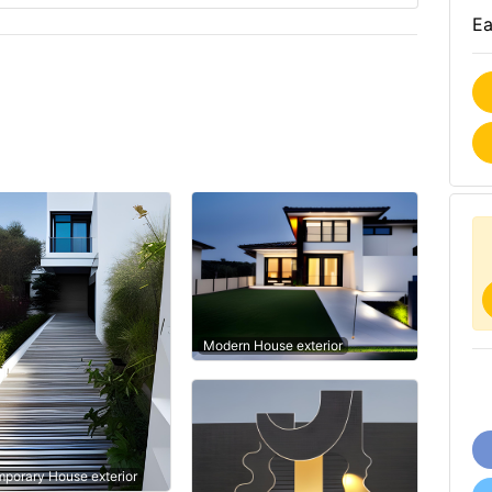
Ea
Modern House exterior
porary House exterior