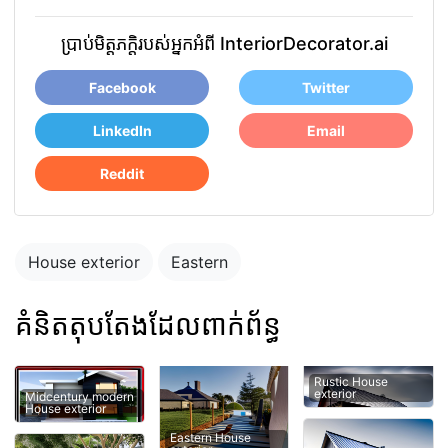
ប្រាប់មិត្តភក្តិរបស់អ្នកអំពី InteriorDecorator.ai
Facebook
Twitter
LinkedIn
Email
Reddit
House exterior
Eastern
គំនិតតុបតែងដែលពាក់ព័ន្ធ
Rustic House
exterior
Midcentury modern
House exterior
Eastern House