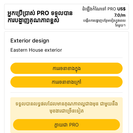
ដំឡើងកំណែទៅ PRO
US$
អ្នកប្រើប្រាស់ PRO ទទួលបាន
7.0/m
ការបង្ហាញគុណភាពខ្ពស់
បង្កើត​ការ​បង្ហាញ​បន្ថែម​ទៀត​ក្នុង​ពេល​
តែ​មួយ។
Exterior design
Eastern House exterior
ការ​រចនា​ខាង​ក្នុង
ការ​រចនា​ខាងក្រៅ
ទទួលបានលទ្ធផលដែលមានគុណភាពល្អជាងមុន ជាមួយនឹង
មុខងារជាច្រើនទៀត
ក្លាយជា PRO