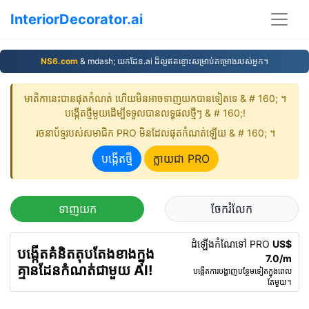
InteriorDecorator.ai
NS6.com
& mdash; យកដែន.ai ដ៏ល្អឥតខ្ចោះសម្រាប់គម្រោងរបស់អ្នក។
មាតិកា​នេះ​បាន​ផុត​កំណត់ ហើយ​មិន​អាច​ទាញយក​បាន​ទៀត​ទេ & # 160; ។
បង្កើត​ថ្មី​មួយ​ដើម្បី​ទទួល​បាន​លទ្ធផល​ថ្មីៗ & # 160;!
រចនាប័ទ្ម​របស់​សមាជិក PRO មិន​ដែល​ផុត​កំណត់​ឡើយ & # 160; ។
បង្កើត​ថ្មី
ក្លាយជា PRO
ទាញយក
ចែករំលែក
ដំឡើងកំណែទៅ PRO
US$
បង្កើតគំនិតតុបតែងខាងក្នុង
7.0/m
គ្មានដែនកំណត់ជាមួយ AI!
បង្កើត​ការ​បង្ហាញ​បន្ថែម​ទៀត​ក្នុង​ពេល​
តែ​មួយ។