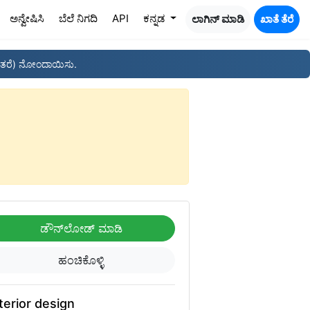
ಅನ್ವೇಷಿಸಿ
ಬೆಲೆ ನಿಗದಿ
API
ಕನ್ನಡ
ಲಾಗಿನ್ ಮಾಡಿ
ಖಾತೆ ತೆರೆ
ತರೆ) ನೋಂದಾಯಿಸು.
ಡೌನ್‌ಲೋಡ್ ಮಾಡಿ
ಹಂಚಿಕೊಳ್ಳಿ
terior design