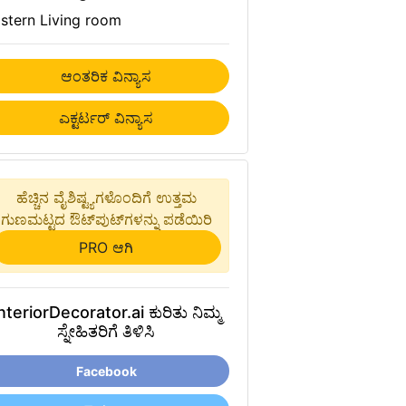
stern Living room
ಆಂತರಿಕ ವಿನ್ಯಾಸ
ಎಕ್ಟರ್ಟರ್ ವಿನ್ಯಾಸ
ಹೆಚ್ಚಿನ ವೈಶಿಷ್ಟ್ಯಗಳೊಂದಿಗೆ ಉತ್ತಮ
ಗುಣಮಟ್ಟದ ಔಟ್‌ಪುಟ್‌ಗಳನ್ನು ಪಡೆಯಿರಿ
PRO ಆಗಿ
nteriorDecorator.ai ಕುರಿತು ನಿಮ್ಮ
ಸ್ನೇಹಿತರಿಗೆ ತಿಳಿಸಿ
Facebook