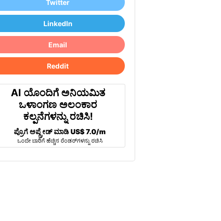
Twitter
LinkedIn
Email
Reddit
AI ಯೊಂದಿಗೆ ಅನಿಯಮಿತ
ಒಳಾಂಗಣ ಅಲಂಕಾರ
ಕಲ್ಪನೆಗಳನ್ನು ರಚಿಸಿ!
ಪ್ರೊಗೆ ಅಪ್ಗ್ರೇಡ್ ಮಾಡಿ
US$ 7.0/m
ಒಂದೇ ಬಾರಿಗೆ ಹೆಚ್ಚಿನ ರೆಂಡರ್‌ಗಳನ್ನು ರಚಿಸಿ