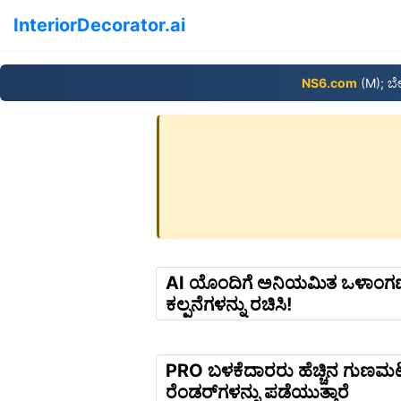
InteriorDecorator.ai
NS6.com
(M); ಬ
AI ಯೊಂದಿಗೆ ಅನಿಯಮಿತ ಒಳಾಂ
ಕಲ್ಪನೆಗಳನ್ನು ರಚಿಸಿ!
PRO ಬಳಕೆದಾರರು ಹೆಚ್ಚಿನ ಗುಣಮಟ
ರೆಂಡರ್‌ಗಳನ್ನು ಪಡೆಯುತ್ತಾರೆ