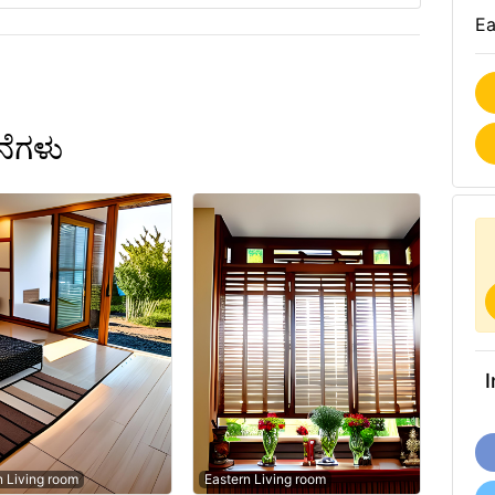
Ea
ನೆಗಳು
I
n Living room
Eastern Living room