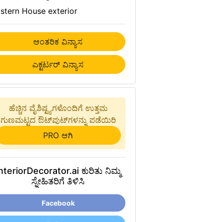
stern House exterior
ಆಂತರಿಕ ವಿನ್ಯಾಸ
ಎಕ್ಟರ್ಟರ್ ವಿನ್ಯಾಸ
ಹೆಚ್ಚಿನ ವೈಶಿಷ್ಟ್ಯಗಳೊಂದಿಗೆ ಉತ್ತಮ
ಗುಣಮಟ್ಟದ ಔಟ್‌ಪುಟ್‌ಗಳನ್ನು ಪಡೆಯಿರಿ
PRO ಆಗಿ
nteriorDecorator.ai ಕುರಿತು ನಿಮ್ಮ
ಸ್ನೇಹಿತರಿಗೆ ತಿಳಿಸಿ
Facebook