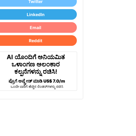
Twitter
LinkedIn
Email
Reddit
AI ಯೊಂದಿಗೆ ಅನಿಯಮಿತ
ಒಳಾಂಗಣ ಅಲಂಕಾರ
ಕಲ್ಪನೆಗಳನ್ನು ರಚಿಸಿ!
ಪ್ರೊಗೆ ಅಪ್ಗ್ರೇಡ್ ಮಾಡಿ
US$ 7.0/m
ಒಂದೇ ಬಾರಿಗೆ ಹೆಚ್ಚಿನ ರೆಂಡರ್‌ಗಳನ್ನು ರಚಿಸಿ