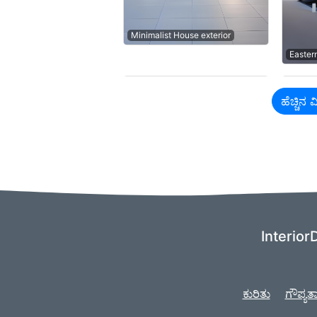
Minimalist House exterior
Easter
ಹೆಚ್ಚಿನ
InteriorD
ಕುರಿತು
ಗೌಪ್ಯತಾ