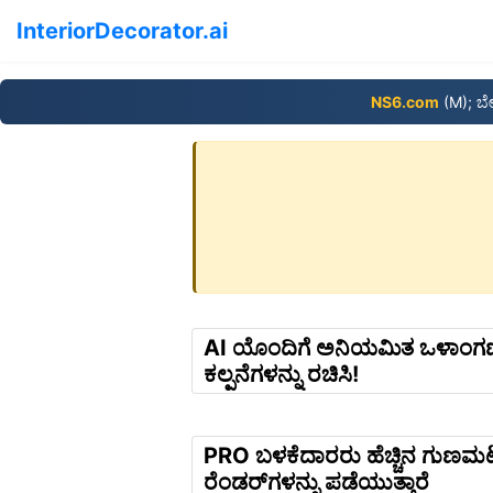
InteriorDecorator.ai
NS6.com
(M); ಬ
AI ಯೊಂದಿಗೆ ಅನಿಯಮಿತ ಒಳಾಂ
ಕಲ್ಪನೆಗಳನ್ನು ರಚಿಸಿ!
PRO ಬಳಕೆದಾರರು ಹೆಚ್ಚಿನ ಗುಣಮಟ
ರೆಂಡರ್‌ಗಳನ್ನು ಪಡೆಯುತ್ತಾರೆ