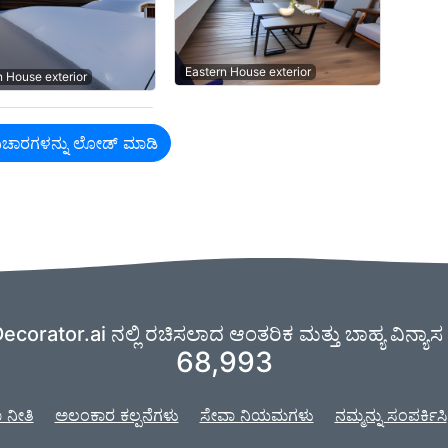
Eastern House exterior
n House exterior
 ವಿಚಾರಗಳನ್ನು ಲೋಡ್ ಮಾಡಿ
ecorator.ai ನಲ್ಲಿ ರಚಿಸಲಾದ ಆಂತರಿಕ ಮತ್ತು ಬಾಹ್ಯ ವಿನ್ಯಾಸ 
68,993
 ನೀತಿ
ಅಲಂಕಾರ ಕಲ್ಪನೆಗಳು
ಸೇವಾ ನಿಯಮಗಳು
ನಮ್ಮನ್ನು ಸಂಪರ್ಕಿಸಿ