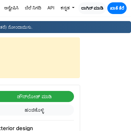
ಅನ್ವೇಷಿಸಿ
ಬೆಲೆ ನಿಗದಿ
API
ಕನ್ನಡ
ಲಾಗಿನ್ ಮಾಡಿ
ಖಾತೆ ತೆರೆ
ತರೆ) ನೋಂದಾಯಿಸು.
ಡೌನ್‌ಲೋಡ್ ಮಾಡಿ
ಹಂಚಿಕೊಳ್ಳಿ
terior design