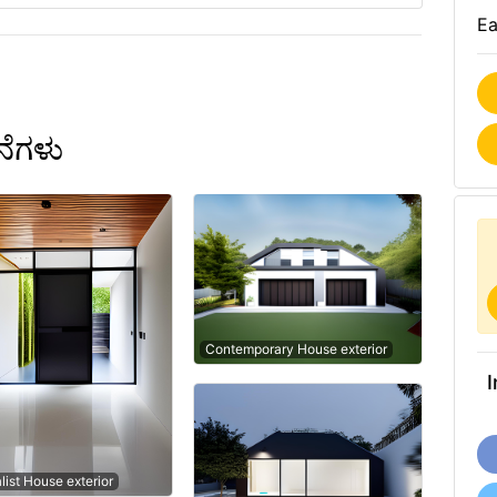
Ea
ನೆಗಳು
Contemporary House exterior
I
list House exterior