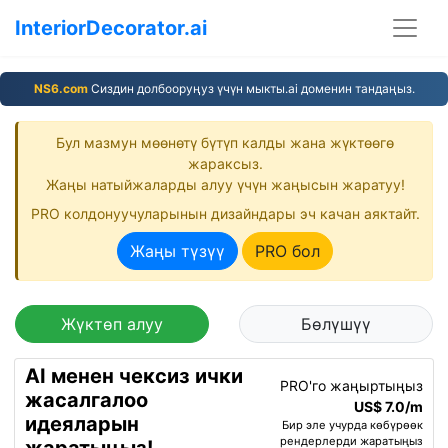
InteriorDecorator.ai
NS6.com
Сиздин долбооруңуз үчүн мыкты.ai доменин тандаңыз.
Бул мазмун мөөнөтү бүтүп калды жана жүктөөгө
жараксыз.
Жаңы натыйжаларды алуу үчүн жаңысын жаратуу!
PRO колдонуучуларынын дизайндары эч качан аяктайт.
Жаңы түзүү
PRO бол
Жүктөп алуу
Бөлүшүү
AI менен чексиз ички
PRO'го жаңыртыңыз
жасалгалоо
US$ 7.0/m
идеяларын
Бир эле учурда көбүрөөк
рендерлерди жаратыңыз