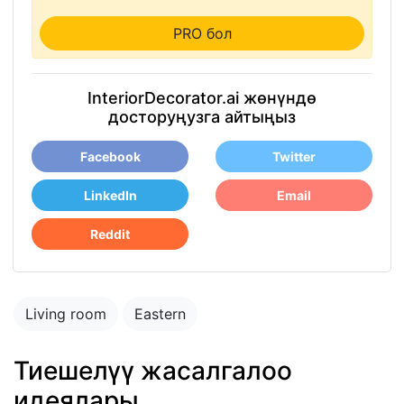
PRO бол
InteriorDecorator.ai жөнүндө
досторуңузга айтыңыз
Facebook
Twitter
LinkedIn
Email
Reddit
Living room
Eastern
Тиешелүү жасалгалоо
идеялары