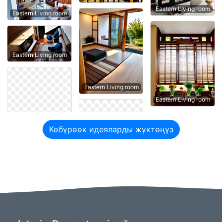
Eastern Living room
Eastern Living room
Eastern Living room
Eastern Living room
Eastern Living room
Көбүрөөк идеяларды жүктөңүз