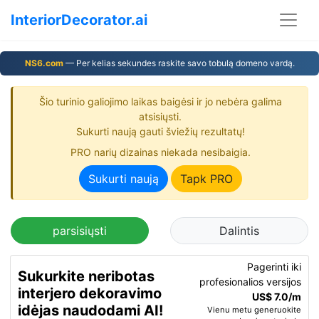
InteriorDecorator.ai
NS6.com
— Per kelias sekundes raskite savo tobulą domeno vardą.
Šio turinio galiojimo laikas baigėsi ir jo nebėra galima
atsisiųsti.
Sukurti naują gauti šviežių rezultatų!
PRO narių dizainas niekada nesibaigia.
Sukurti naują
Tapk PRO
parsisiųsti
Dalintis
Pagerinti iki
Sukurkite neribotas
profesionalios versijos
interjero dekoravimo
US$ 7.0/m
idėjas naudodami AI!
Vienu metu generuokite