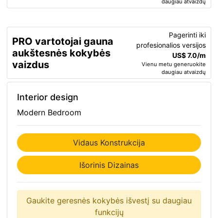
daugiau atvaizdų
Pagerinti iki
PRO vartotojai gauna
profesionalios versijos
aukštesnės kokybės
US$ 7.0/m
vaizdus
Vienu metu generuokite
daugiau atvaizdų
Interior design
Modern Bedroom
Vidaus Konstrukcija
Išorinis Dizainas
Gaukite geresnės kokybės išvestį su daugiau
funkcijų