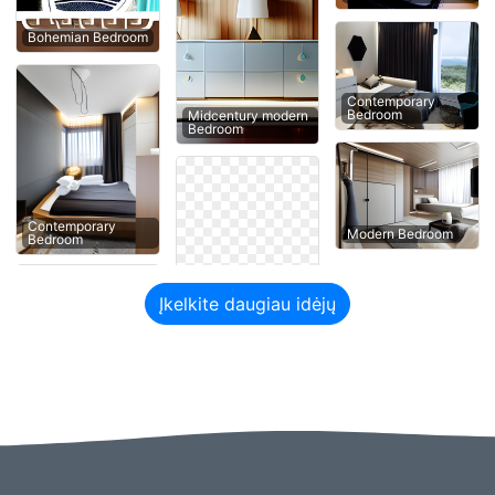
Bohemian Bedroom
Contemporary
Bedroom
Midcentury modern
Bedroom
Contemporary
Modern Bedroom
Bedroom
Įkelkite daugiau idėjų