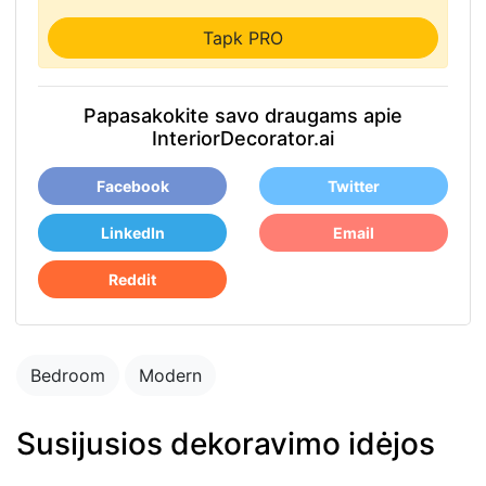
Tapk PRO
Papasakokite savo draugams apie
InteriorDecorator.ai
Facebook
Twitter
LinkedIn
Email
Reddit
Bedroom
Modern
Susijusios dekoravimo idėjos