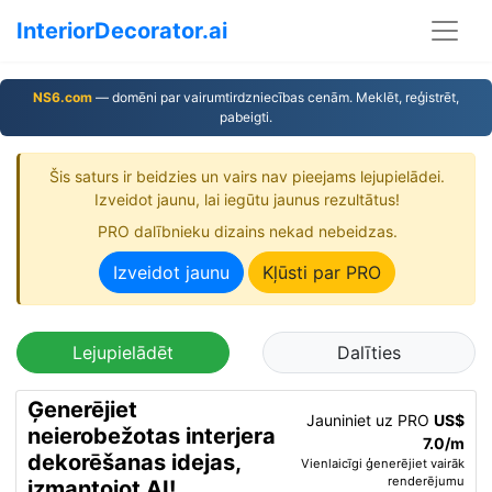
InteriorDecorator.ai
NS6.com
— domēni par vairumtirdzniecības cenām. Meklēt, reģistrēt,
pabeigti.
Šis saturs ir beidzies un vairs nav pieejams lejupielādei.
Izveidot jaunu, lai iegūtu jaunus rezultātus!
PRO dalībnieku dizains nekad nebeidzas.
Izveidot jaunu
Kļūsti par PRO
Lejupielādēt
Dalīties
Ģenerējiet
Jauniniet uz PRO
US$
neierobežotas interjera
7.0/m
dekorēšanas idejas,
Vienlaicīgi ģenerējiet vairāk
renderējumu
izmantojot AI!