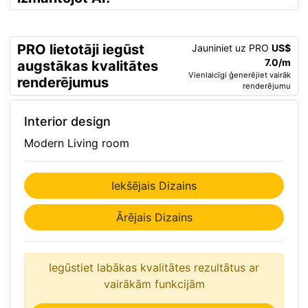
PRO lietotāji iegūst
Jauniniet uz PRO
US$
7.0/m
augstākas kvalitātes
Vienlaicīgi ģenerējiet vairāk
renderējumus
renderējumu
Interior design
Modern Living room
Iekšējais Dizains
Ārējais Dizains
Iegūstiet labākas kvalitātes rezultātus ar
vairākām funkcijām