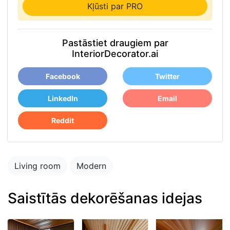
Kļūsti par PRO
Pastāstiet draugiem par
InteriorDecorator.ai
Facebook
Twitter
LinkedIn
Email
Reddit
Living room
Modern
Saistītās dekorēšanas idejas