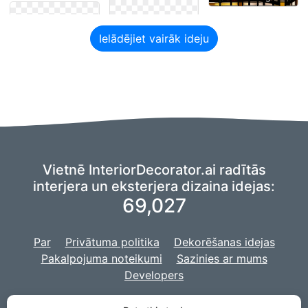
Ielādējiet vairāk ideju
Vietnē InteriorDecorator.ai radītās
interjera un eksterjera dizaina idejas:
69,027
Par
Privātuma politika
Dekorēšanas idejas
Pakalpojuma noteikumi
Sazinies ar mums
Developers
Mēs izmantojam
iztēles
dakšiņu, lai darbinātu mūsu AI,
un mūsu